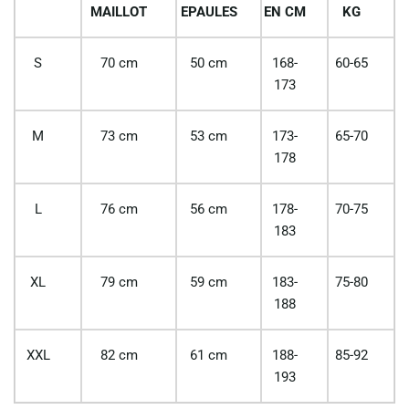
MAILLOT
EPAULES
EN CM
KG
S
70 cm
50 cm
168-
60-65
173
M
73 cm
53 cm
173-
65-70
178
L
76 cm
56 cm
178-
70-75
183
XL
79 cm
59 cm
183-
75-80
188
XXL
82 cm
61 cm
188-
85-92
193