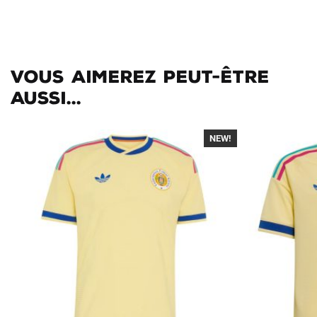
Vous aimerez peut-être
aussi...
NEW!
-40%