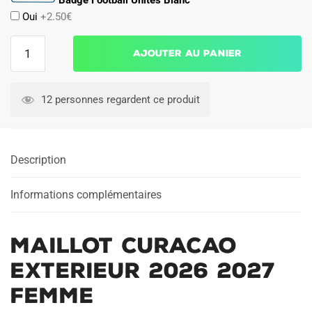
Oui
+2.50€
quantité
Ajouter au panier
de
Maillot
Curacao
12 personnes regardent ce produit
Exterieur
2026
2027
Description
Femme
Informations complémentaires
Maillot Curacao
Exterieur 2026 2027
Femme