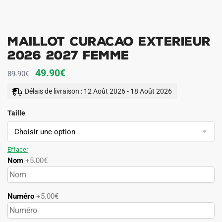
Maillot Curacao Exterieur
2026 2027 Femme
Le
Le
49.90
€
89.90
€
prix
prix
Délais de livraison : 12 Août 2026 - 18 Août 2026
initial
actuel
Taille
était :
est :
89.90€.
49.90€.
Effacer
Nom
+5.00€
Numéro
+5.00€