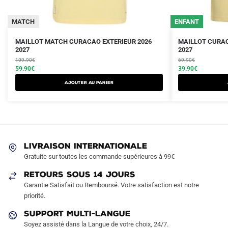
MATCH
ENFANT
Le
Le
Le
Le
Ce
Ce
MAILLOT MATCH CURACAO EXTERIEUR 2026
MAILLOT CURAC
prix
prix
2027
prix
prix
2027
produit
produit
initial
actuel
initial
actuel
109.90
€
69.90
€
a
a
était :
est :
59.90
€
était :
est :
39.90
€
plusieurs
plusieurs
109.90€.
59.90€.
69.90€.
39.90€.
AJOUTER AU PANIER
variations.
variations.
Les
Les
options
options
peuvent
peuvent
être
être
LIVRAISON INTERNATIONALE
choisies
choisies
Gratuite sur toutes les commande supérieures à 99€
sur
sur
RETOURS SOUS 14 JOURS
la
la
Garantie Satisfait ou Remboursé. Votre satisfaction est notre
page
page
priorité.
du
du
produit
produit
SUPPORT MULTI-LANGUE
Soyez assisté dans la Langue de votre choix, 24/7.