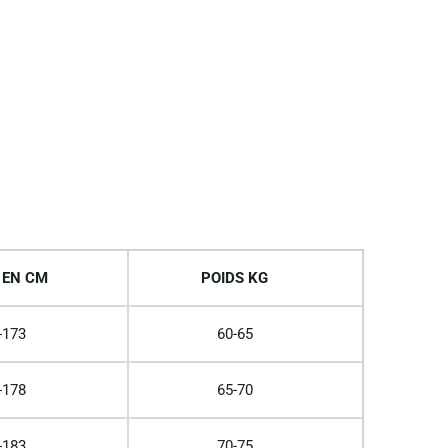
 EN CM
POIDS KG
-173
60-65
-178
65-70
-183
70-75