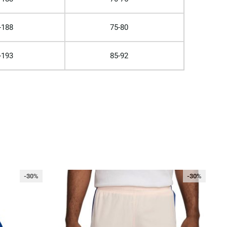
-188
75-80
-193
85-92
-30%
-30%