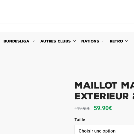
BUNDESLIGA
AUTRES CLUBS
NATIONS
RETRO
Maillot M
Exterieur 
Le
Le
59.90
€
119.90
€
prix
prix
Taille
initial
actuel
était :
est :