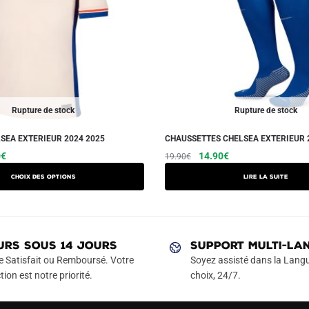
Rupture de stock
Rupture de stock
SEA EXTERIEUR 2024 2025
CHAUSSETTES CHELSEA EXTERIEUR 
Le
Ce
Le
Le
0
€
14.90
€
19.90
€
prix
prix
prix
produit
Choix des options
Lire la suite
actuel
initial
actuel
a
est :
était :
est :
plusieurs
€.
49.90€.
19.90€.
14.90€.
variations.
Les
URS SOUS 14 JOURS
SUPPORT MULTI-LA
options
e Satisfait ou Remboursé. Votre
Soyez assisté dans la Langu
peuvent
tion est notre priorité.
choix, 24/7.
être