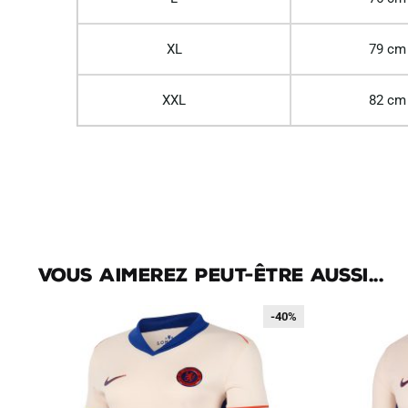
XL
79 cm
XXL
82 cm
Vous aimerez peut-être aussi...
-40%
-40%