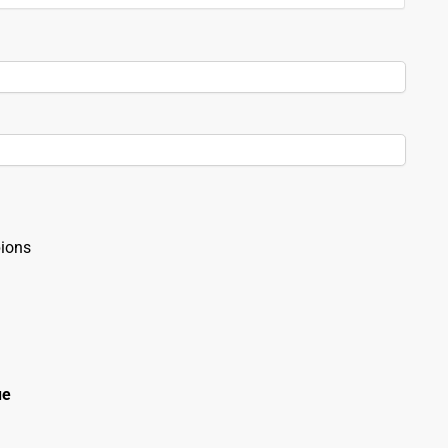
ions
ue