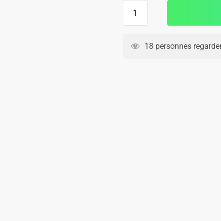
quantité
de
Maillot
Match
18 personnes regarden
Chelsea
Exterieur
2024
2025