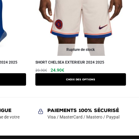
Rupture de stock
2024 2025
SHORT CHELSEA EXTERIEUR 2024 2025
Le
Le
Ce
24.90
€
39.90
€
prix
prix
produit
Choix des options
initial
actuel
a
était :
est :
plusieurs
39.90€.
24.90€.
variations.
Les
NGUE
Paiements 100% Sécurisé
options
e de votre
Visa / MasterCard / Mastero / Paypal
peuvent
être