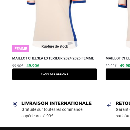
Rupture de stock
FEMME
MAILLOT CHELSEA EXTERIEUR 2024 2025 FEMME
MAILLOT CHEL
Le
Le
Ce
Le
49.90
€
49.9
99.90
€
89.90
€
prix
prix
prix
produit
Choix des options
initial
actuel
initial
a
était :
est :
était :
plusieurs
99.90€.
49.90€.
89.90
variations.
Les
LIVRAISON INTERNATIONALE
RETO
options
Gratuite sur toutes les commande
Garanti
peuvent
supérieures à 99€
satisfac
être