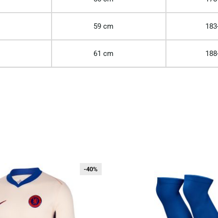
59 cm
183
61 cm
188
-40%
-40%