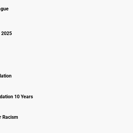
ague
 2025
ation
ation 10 Years
r Racism