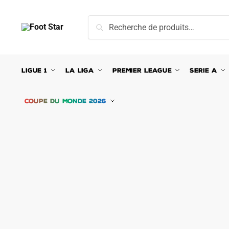
Skip
Skip
to
to
Recherche
Recherche
navigation
content
pour :
LIGUE 1
LA LIGA
PREMIER LEAGUE
SERIE A
COUPE DU MONDE 2026