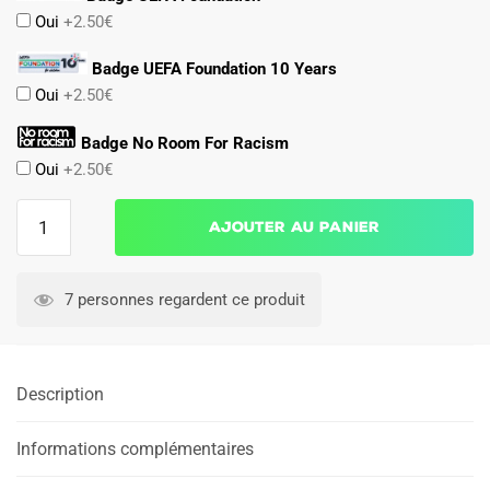
Oui
+2.50€
Badge UEFA Foundation 10 Years
Oui
+2.50€
Badge No Room For Racism
Oui
+2.50€
quantité
Ajouter au panier
de
Maillot
Chelsea
7 personnes regardent ce produit
Exterieur
2024
2025
Description
Femme
Informations complémentaires