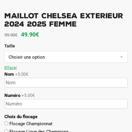
Maillot Chelsea Exterieur
2024 2025 Femme
Le
Le
49.90
€
99.90
€
prix
prix
Taille
initial
actuel
était :
est :
99.90€.
49.90€.
Effacer
Nom
+5.00€
Numéro
+5.00€
Choix du flocage
Flocage Championnat
Flocage Ligue des Champions