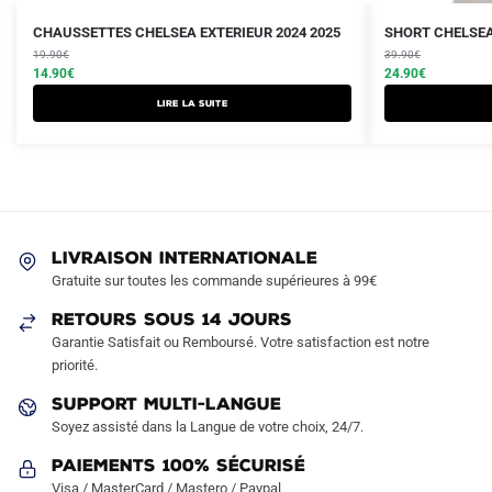
Le
Le
Le
Le
Ce
CHAUSSETTES CHELSEA EXTERIEUR 2024 2025
SHORT CHELSEA
prix
prix
prix
prix
19.90
€
produit
39.90
€
initial
actuel
initial
actuel
14.90
€
24.90
€
a
était :
est :
était :
est :
Lire la suite
plusieurs
19.90€.
14.90€.
39.90€.
24.90€.
variations.
Les
options
peuvent
être
LIVRAISON INTERNATIONALE
choisies
Gratuite sur toutes les commande supérieures à 99€
sur
RETOURS SOUS 14 JOURS
la
Garantie Satisfait ou Remboursé. Votre satisfaction est notre
page
priorité.
du
produit
SUPPORT MULTI-LANGUE
Soyez assisté dans la Langue de votre choix, 24/7.
Paiements 100% Sécurisé
Visa / MasterCard / Mastero / Paypal