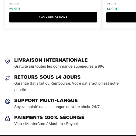
prix
prix
prix
prix
produit
44.90
€
19.90
€
initial
actuel
initial
actuel
29.90
€
14.90
€
a
était :
est :
était :
est :
Choix des options
plusieurs
44.90€.
29.90€.
19.90€.
14.90€.
variations.
Les
options
peuvent
être
LIVRAISON INTERNATIONALE
choisies
Gratuite sur toutes les commande supérieures à 99€
sur
RETOURS SOUS 14 JOURS
la
Garantie Satisfait ou Remboursé. Votre satisfaction est notre
page
priorité.
du
produit
SUPPORT MULTI-LANGUE
Soyez assisté dans la Langue de votre choix, 24/7.
Paiements 100% Sécurisé
Visa / MasterCard / Mastero / Paypal