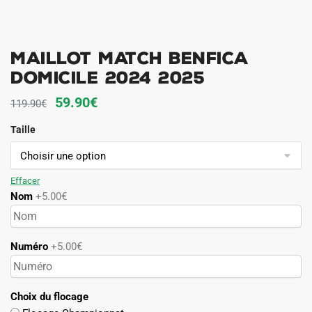
Maillot Match Benfica
Domicile 2024 2025
Le
Le
59.90
€
119.90
€
prix
prix
Taille
initial
actuel
était :
est :
119.90€.
59.90€.
Effacer
Nom
+5.00€
Numéro
+5.00€
Choix du flocage