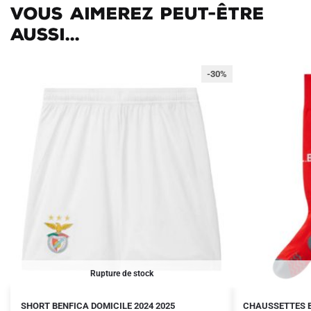
Vous aimerez peut-être
aussi...
-30%
Rupture de stock
Le
Le
Le
Le
Ce
SHORT BENFICA DOMICILE 2024 2025
CHAUSSETTES B