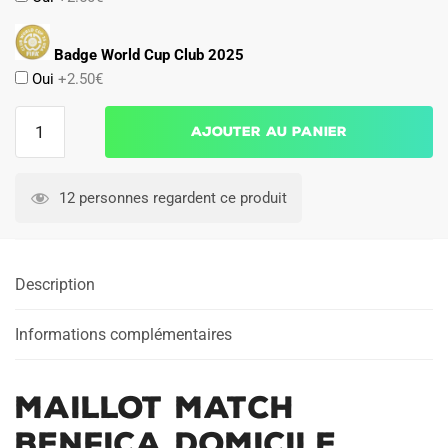
Badge World Cup Club 2025
Oui
+2.50€
quantité
Ajouter au panier
de
Maillot
Match
12 personnes regardent ce produit
Benfica
Domicile
2024
Description
2025
Informations complémentaires
Maillot Match
Benfica Domicile