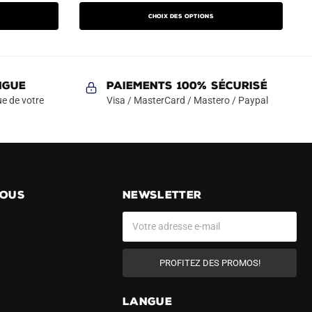
produit
initial
actuel
a
Choix des options
était :
est :
plusieurs
89.90€.
49.90€.
variations.
Les
NGUE
Paiements 100% Sécurisé
options
e de votre
Visa / MasterCard / Mastero / Paypal
peuvent
être
choisies
sur
la
page
NOUS
NEWSLETTER
du
produit
PROFITEZ DES PROMOS!
LANGUE