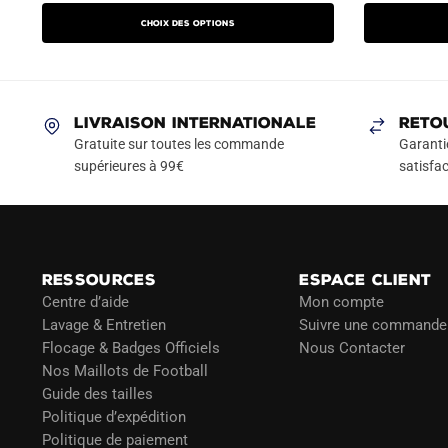
prix
prix
produit
initial
Choix des options
initial
actuel
a
était :
était :
est :
44.90
plusieurs
74.90€.
42.90€.
variations.
Les
LIVRAISON INTERNATIONALE
RETO
options
Gratuite sur toutes les commande
Garanti
peuvent
supérieures à 99€
satisfac
être
choisies
sur
la
RESSOURCES
ESPACE CLIENT
page
Centre d’aide
Mon compte
du
Lavage & Entretien
Suivre une commande
produit
Flocage & Badges Officiels
Nous Contacter
Nos Maillots de Football
Guide des tailles
Politique d’expédition
Politique de paiement