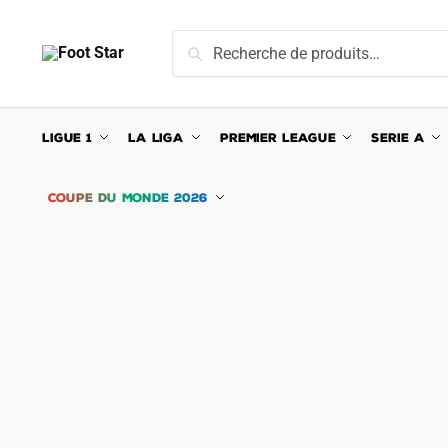
Skip
Skip
to
to
Recherche
Recherche
navigation
content
pour :
LIGUE 1
LA LIGA
PREMIER LEAGUE
SERIE A
COUPE DU MONDE 2026