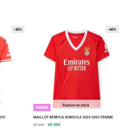
-40%
-40%
-40%
-40%
Rupture de stock
FEMME
025
MAILLOT BENFICA DOMICILE 2024 2025 FEMME
Le
Le
Ce
49.90
€
89.90
€
prix
prix