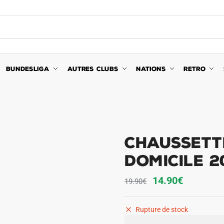
BUNDESLIGA
AUTRES CLUBS
NATIONS
RETRO
Chaussett
Domicile 2
Le
Le
14.90
€
19.90
€
prix
prix
initial
actuel
Rupture de stock
était :
est :