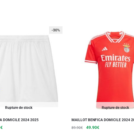
-30%
Rupture de stock
Rupture de stock
A DOMICILE 2024 2025
MAILLOT BENFICA DOMICILE 2024 2
Le
Ce
Le
Le
Ce
0
€
49.90
€
89.90
€
prix
prix
prix