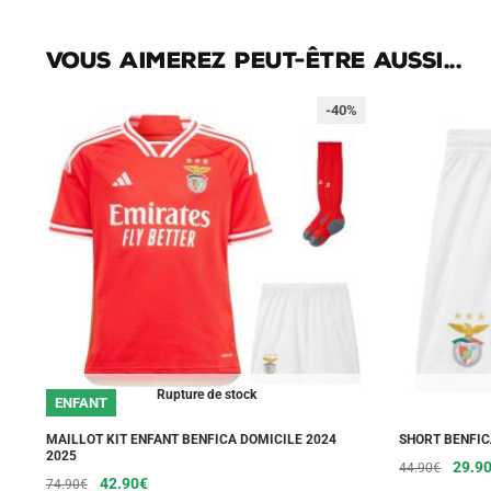
Vous aimerez peut-être aussi...
-40%
Rupture de stock
ENFANT
MAILLOT KIT ENFANT BENFICA DOMICILE 2024
SHORT BENFIC
2025
Le
29.9
44.90
€
Le
Le
Ce
42.90
€
74.90
€
prix