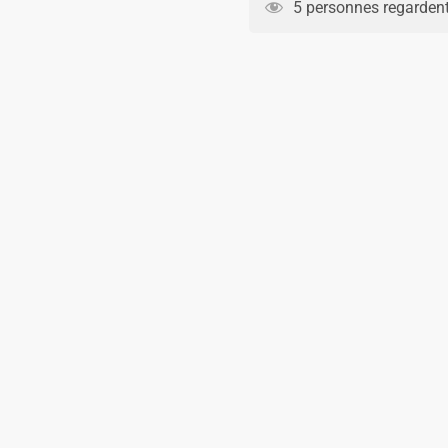
5 personnes regardent
19.90€.
14.90€.