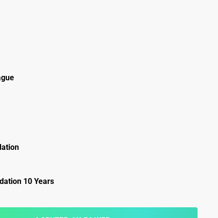
ague
ation
ation 10 Years