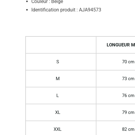
Couleur : Beige
Identification produit : AJA94573
LONGUEUR M
S
70 cm
M
73 cm
L
76 cm
XL
79 cm
XXL
82 cm