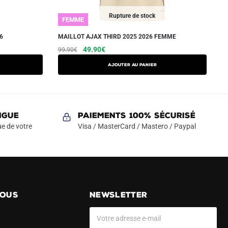
Rupture de stock
FEMME
6
MAILLOT AJAX THIRD 2025 2026 FEMME
Le
Le
Ce
49.90
€
99.90
€
prix
prix
produit
AJOUTER AU PANIER
initial
actuel
a
était :
est :
plusieurs
99.90€.
49.90€.
variations.
Les
NGUE
Paiements 100% Sécurisé
options
e de votre
Visa / MasterCard / Mastero / Paypal
peuvent
être
choisies
sur
la
NOUS
NEWSLETTER
page
du
produit