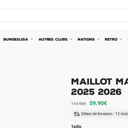
BUNDESLIGA
AUTRES CLUBS
NATIONS
RETRO
Maillot M
2025 2026
Le
Le
59.90
€
119.90
€
prix
prix
Délais de livraison : 12 Ao
initial
actuel
était :
est :
Taille