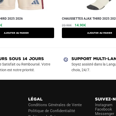
HIRD 2025 2026
CHAUSSETTES AJAX THIRD 2025 202
Le
Ce
Le
Le
0
€
14.90
€
22.90
€
prix
prix
prix
produit
AJOUTER AU PANIER
Ajouter au panier
actuel
initial
actuel
a
est :
était :
est :
plusieurs
€.
29.90€.
22.90€.
14.90€.
variations.
Les
URS SOUS 14 JOURS
SUPPORT MULTI-LA
options
e Satisfait ou Remboursé. Votre
Soyez assisté dans la Langu
peuvent
tion est notre priorité.
choix, 24/7.
être
choisies
sur
la
LÉGAL
SUIVEZ-
page
Conditions Générales de Vente
Instagram
du
Facebook
Politique de Confidentialité
Messenger
produit