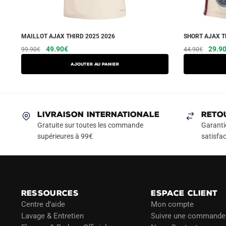
MAILLOT AJAX THIRD 2025 2026
SHORT AJAX T
Le
Le
Ce
Le
49.90
€
29.9
99.90
€
44.90
€
prix
prix
prix
produit
AJOUTER AU PANIER
initial
actuel
initial
a
était :
est :
était :
plusieurs
99.90€.
49.90€.
44.90
variations.
Les
LIVRAISON INTERNATIONALE
RETO
options
Gratuite sur toutes les commande
Garanti
peuvent
supérieures à 99€
satisfac
être
choisies
sur
la
RESSOURCES
ESPACE CLIENT
page
Centre d’aide
Mon compte
du
Lavage & Entretien
Suivre une commande
produit