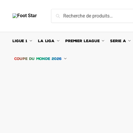
Skip
Skip
to
to
Recherche
Recherche
navigation
content
pour :
LIGUE 1
LA LIGA
PREMIER LEAGUE
SERIE A
COUPE DU MONDE 2026