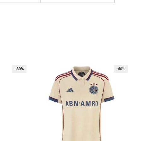
-30%
-40%