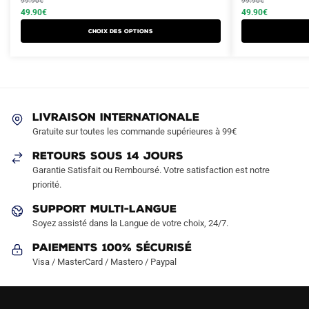
produit
99.90
€
produit
99.90
€
initial
actuel
initial
actuel
49.90
€
49.90
€
a
a
était :
est :
était :
est :
Choix des options
plusieurs
plusieurs
99.90€.
49.90€.
99.90€.
49.90€.
variations.
variations.
Les
Les
options
options
peuvent
peuvent
LIVRAISON INTERNATIONALE
être
être
Gratuite sur toutes les commande supérieures à 99€
choisies
choisies
sur
sur
RETOURS SOUS 14 JOURS
la
la
Garantie Satisfait ou Remboursé. Votre satisfaction est notre
page
page
priorité.
du
du
SUPPORT MULTI-LANGUE
produit
produit
Soyez assisté dans la Langue de votre choix, 24/7.
Paiements 100% Sécurisé
Visa / MasterCard / Mastero / Paypal