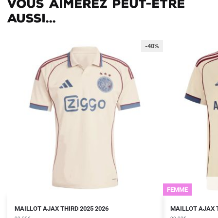
Vous aimerez peut-être
aussi...
-40%
FEMME
Le
Le
Le
Le
Ce
Ce
MAILLOT AJAX THIRD 2025 2026
MAILLOT AJAX 
prix
prix
prix
prix