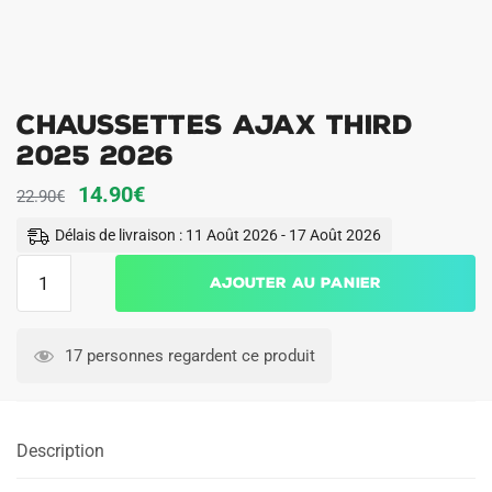
Chaussettes Ajax Third
2025 2026
Le
Le
14.90
€
22.90
€
prix
prix
Délais de livraison : 11 Août 2026 - 17 Août 2026
initial
actuel
quantité
Ajouter au panier
était :
est :
de
22.90€.
14.90€.
Chaussettes
Ajax
17 personnes regardent ce produit
Third
2025
2026
Description