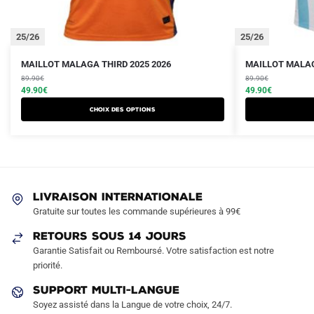
25/26
25/26
Le
Le
Le
Le
Ce
Ce
MAILLOT MALAGA THIRD 2025 2026
MAILLOT MALAG
prix
prix
prix
prix
produit
89.90
€
produit
89.90
€
initial
actuel
initial
actuel
49.90
€
49.90
€
a
a
était :
est :
était :
est :
Choix des options
plusieurs
plusieurs
89.90€.
49.90€.
89.90€.
49.90€.
variations.
variations.
Les
Les
options
options
peuvent
peuvent
LIVRAISON INTERNATIONALE
être
être
Gratuite sur toutes les commande supérieures à 99€
choisies
choisies
sur
sur
RETOURS SOUS 14 JOURS
la
la
Garantie Satisfait ou Remboursé. Votre satisfaction est notre
page
page
priorité.
du
du
SUPPORT MULTI-LANGUE
produit
produit
Soyez assisté dans la Langue de votre choix, 24/7.