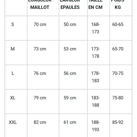
MAILLOT
EPAULES
EN CM
KG
S
70 cm
50 cm
168-
60-65
173
M
73 cm
53 cm
173-
65-70
178
L
76 cm
56 cm
178-
70-75
183
XL
79 cm
59 cm
183-
75-80
188
XXL
82 cm
61 cm
188-
85-92
193