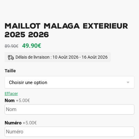
Maillot Malaga Exterieur
2025 2026
Le
Le
49.90
€
89.90
€
prix
prix
Délais de livraison : 10 Août 2026 - 16 Août 2026
initial
actuel
Taille
était :
est :
89.90€.
49.90€.
Effacer
Nom
+5.00€
Numéro
+5.00€