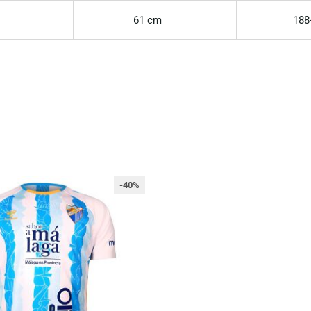
61 cm
188
-40%