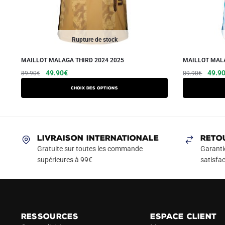
Rupture de stock
MAILLOT MALAGA THIRD 2024 2025
MAILLOT MALA
Le
Le
Ce
Le
49.90
€
49.9
89.90
€
89.90
€
prix
prix
prix
produit
Choix des options
initial
actuel
initial
a
était :
est :
était :
plusieurs
89.90€.
49.90€.
89.90
variations.
Les
LIVRAISON INTERNATIONALE
RETO
options
Gratuite sur toutes les commande
Garanti
peuvent
supérieures à 99€
satisfac
être
choisies
sur
la
RESSOURCES
ESPACE CLIENT
page