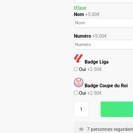
89.90€.
49.90€.
Effacer
Nom
+5.00€
Numéro
+5.00€
Badge Liga
Oui
+2.50€
Badge Coupe du Roi
Oui
+2.50€
quantité
de
Maillot
Malaga
7 personnes regardent