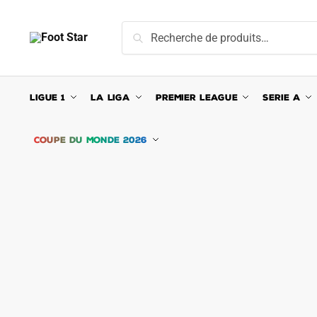
Skip
Skip
to
to
Recherche
Recherche
navigation
content
pour :
LIGUE 1
LA LIGA
PREMIER LEAGUE
SERIE A
COUPE DU MONDE 2026