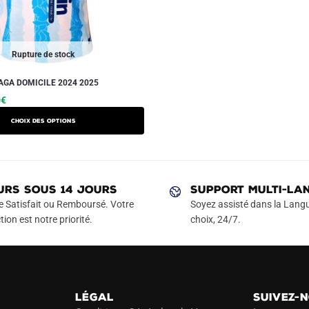
Rupture de stock
GA DOMICILE 2024 2025
Le
Ce
0
€
prix
produit
Choix des options
actuel
a
est :
plusieurs
€.
49.90€.
variations.
Les
URS SOUS 14 JOURS
SUPPORT MULTI-LA
options
e Satisfait ou Remboursé. Votre
Soyez assisté dans la Langu
peuvent
tion est notre priorité.
choix, 24/7.
être
choisies
sur
la
LÉGAL
SUIVEZ-
page