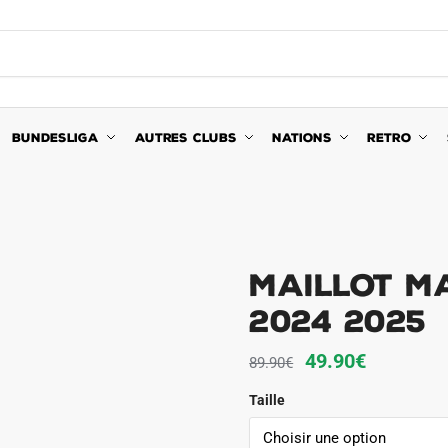
BUNDESLIGA
AUTRES CLUBS
NATIONS
RETRO
Maillot M
2024 2025
Le
Le
49.90
€
89.90
€
prix
prix
Taille
initial
actuel
était :
est :