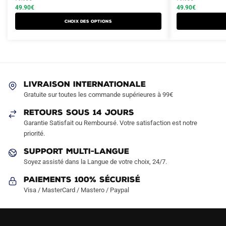
produit
produit
initial
actuel
initial
actuel
49.90
€
49.90
€
a
a
était :
est :
était :
est :
Choix des options
plusieurs
plusieurs
79.90€.
49.90€.
79.90€.
49.90€.
variations.
variations.
Les
Les
options
options
peuvent
peuvent
LIVRAISON INTERNATIONALE
être
être
Gratuite sur toutes les commande supérieures à 99€
choisies
choisies
sur
sur
RETOURS SOUS 14 JOURS
la
la
Garantie Satisfait ou Remboursé. Votre satisfaction est notre
page
page
priorité.
du
du
SUPPORT MULTI-LANGUE
produit
produit
Soyez assisté dans la Langue de votre choix, 24/7.
Paiements 100% Sécurisé
Visa / MasterCard / Mastero / Paypal