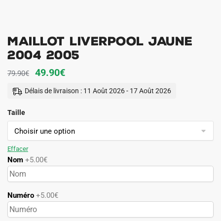
Maillot Liverpool Jaune
2004 2005
Le
Le
49.90
€
79.90
€
prix
prix
Délais de livraison : 11 Août 2026 - 17 Août 2026
initial
actuel
Taille
était :
est :
79.90€.
49.90€.
Effacer
Nom
+5.00€
Numéro
+5.00€