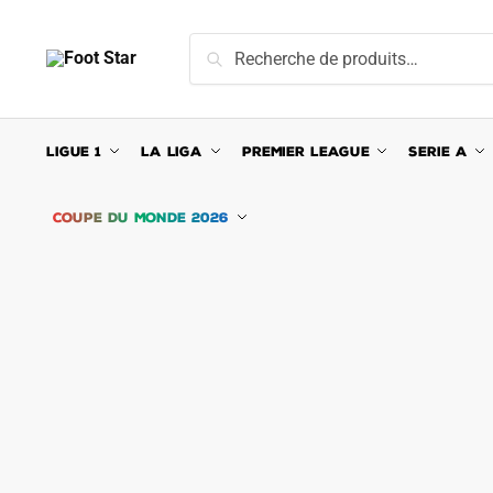
Skip
Skip
to
to
Recherche
Recherche
navigation
content
pour :
LIGUE 1
LA LIGA
PREMIER LEAGUE
SERIE A
COUPE DU MONDE 2026