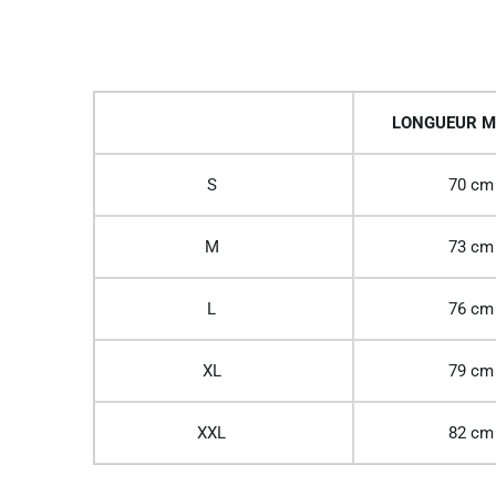
LONGUEUR M
S
70 cm
M
73 cm
L
76 cm
XL
79 cm
XXL
82 cm