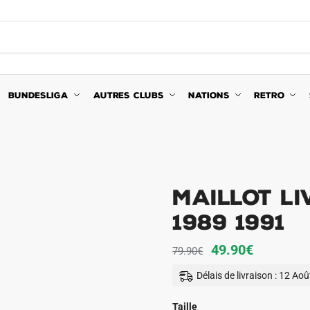
BUNDESLIGA
AUTRES CLUBS
NATIONS
RETRO
Maillot L
1989 1991
Le
Le
49.90
€
79.90
€
prix
prix
Délais de livraison : 12 Ao
initial
actuel
était :
est :
Taille