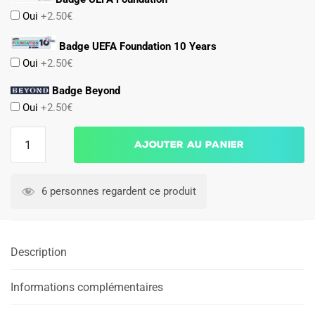
Oui
+2.50€
Badge UEFA Foundation 10 Years
Oui
+2.50€
Badge Beyond
Oui
+2.50€
quantité
Ajouter au panier
de
Maillot
Kit
6 personnes regardent ce produit
Enfant
PSG
Exterieur
Description
2
étoiles
Informations complémentaires