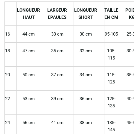
LONGUEUR
LARGEUR
LONGUEUR
TAILLE
POI
HAUT
EPAULES
SHORT
EN CM
K
16
44 cm
33 cm
30 cm
95-105
25-
18
47 cm
35 cm
32 cm
105-
30-
115
20
50 cm
37 cm
34 cm
115-
35-
125
22
53 cm
39 cm
36 cm
125-
40-
135
24
56 cm
41 cm
38 cm
135-
45-
145