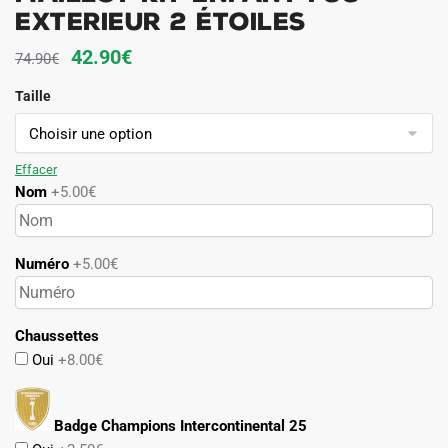
Exterieur 2 étoiles
Le
Le
42.90
€
74.90
€
prix
prix
Taille
initial
actuel
était :
est :
74.90€.
42.90€.
Effacer
Nom
+5.00€
Numéro
+5.00€
Chaussettes
Oui
+8.00€
Badge Champions Intercontinental 25