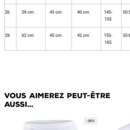
26
59 cm
43 cm
40 cm
145-
50-
155
28
62 cm
45 cm
42 cm
155-
55-
165
Vous aimerez peut-être
aussi...
-30%