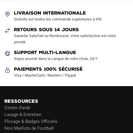
peuvent
peuvent
LIVRAISON INTERNATIONALE
être
être
Gratuite sur toutes les commande supérieures à 99€
choisies
choisies
sur
sur
RETOURS SOUS 14 JOURS
la
la
Garantie Satisfait ou Remboursé. Votre satisfaction est notre
page
page
priorité.
du
du
SUPPORT MULTI-LANGUE
produit
produit
Soyez assisté dans la Langue de votre choix, 24/7.
Paiements 100% Sécurisé
Visa / MasterCard / Mastero / Paypal
RESSOURCES
Centre d’aide
Lavage & Entretien
Flocage & Badges Officiels
Nos Maillots de Football