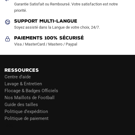
la
Garantie Satisfait ou Remboursé. Votre satisfaction est notre
page
priorité.
du
SUPPORT MULTI-LANGUE
produit
Soyez assisté dans la Langue de votre choix, 24/7.
Paiements 100% Sécurisé
Visa / MasterCard / Mastero / Paypal
RESSOURCES
Centre d’aide
Lavage & Entretien
Flocage & Badges Officiels
Nos Maillots de Football
Guide des tailles
Politique d’expédition
Politique de paiement
Blog