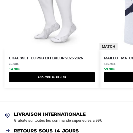
MATCH
Le
Le
Le
Le
Ce
CHAUSSETTES PSG EXTERIEUR 2025 2026
MAILLOT MATCH
prix
prix
prix
prix
22.90
€
produit
119.90
€
initial
actuel
initial
actuel
14.90
€
59.90
€
a
était :
est :
était :
est :
Ajouter au panier
plusieurs
22.90€.
14.90€.
119.90€.
59.90€.
variations.
Les
options
peuvent
LIVRAISON INTERNATIONALE
être
Gratuite sur toutes les commande supérieures à 99€
choisies
sur
RETOURS SOUS 14 JOURS