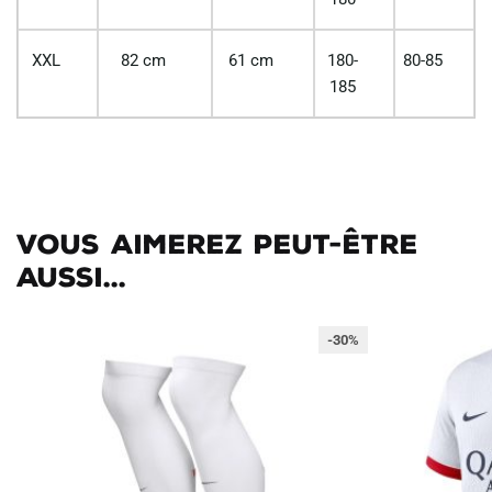
XXL
82 cm
61 cm
180-
80-85
185
Vous aimerez peut-être
aussi...
-30%