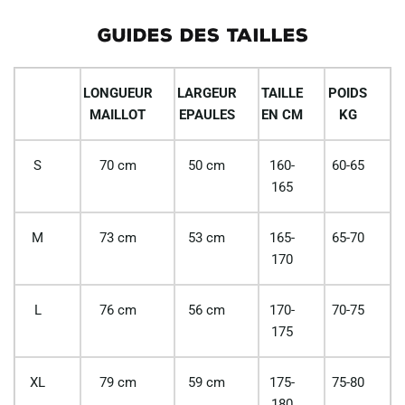
GUIDES DES TAILLES
LONGUEUR
LARGEUR
TAILLE
POIDS
MAILLOT
EPAULES
EN CM
KG
S
70 cm
50 cm
160-
60-65
165
M
73 cm
53 cm
165-
65-70
170
L
76 cm
56 cm
170-
70-75
175
XL
79 cm
59 cm
175-
75-80
180