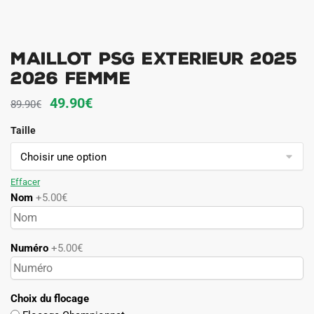
Maillot PSG Exterieur 2025
2026 Femme
Le
Le
49.90
€
89.90
€
prix
prix
Taille
initial
actuel
était :
est :
89.90€.
49.90€.
Effacer
Nom
+5.00€
Numéro
+5.00€
Choix du flocage