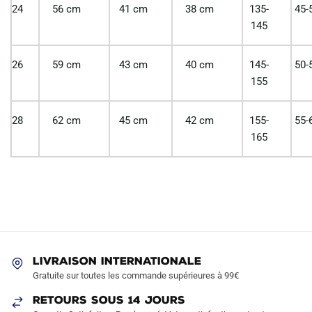
24
56 cm
41 cm
38 cm
135-
45-
145
26
59 cm
43 cm
40 cm
145-
50-
155
28
62 cm
45 cm
42 cm
155-
55-
165
LIVRAISON INTERNATIONALE
Gratuite sur toutes les commande supérieures à 99€
RETOURS SOUS 14 JOURS