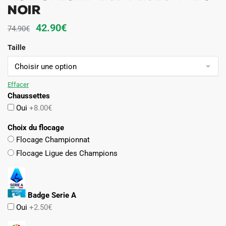
Noir
Le
Le
42.90
€
74.90
€
prix
prix
Taille
initial
actuel
était :
est :
74.90€.
42.90€.
Effacer
Chaussettes
Oui
+8.00€
Choix du flocage
Flocage Championnat
Flocage Ligue des Champions
Badge Serie A
Oui
+2.50€