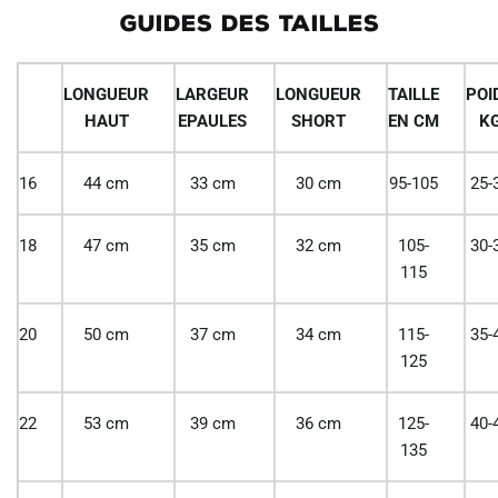
GUIDES DES TAILLES
LONGUEUR
LARGEUR
LONGUEUR
TAILLE
POI
HAUT
EPAULES
SHORT
EN CM
K
16
44 cm
33 cm
30 cm
95-105
25-
18
47 cm
35 cm
32 cm
105-
30-
115
20
50 cm
37 cm
34 cm
115-
35-
125
22
53 cm
39 cm
36 cm
125-
40-
135