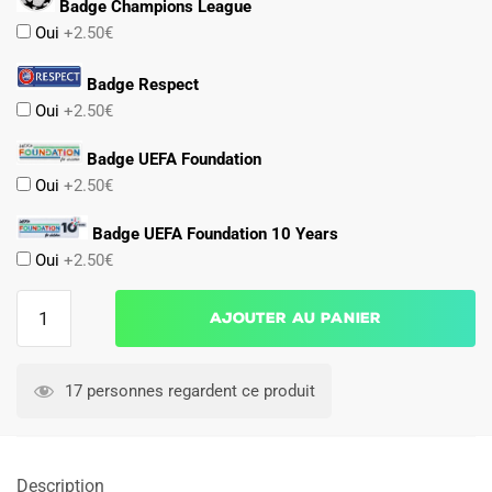
Badge Champions League
Oui
+2.50€
Badge Respect
Oui
+2.50€
Badge UEFA Foundation
Oui
+2.50€
Badge UEFA Foundation 10 Years
Oui
+2.50€
quantité
Ajouter au panier
de
Maillot
Kit
17 personnes regardent ce produit
Enfant
Milan
AC
Description
Domicile