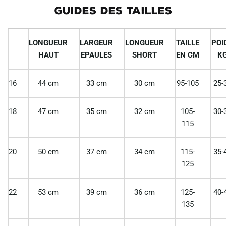
GUIDES DES TAILLES
LONGUEUR
LARGEUR
LONGUEUR
TAILLE
POI
HAUT
EPAULES
SHORT
EN CM
K
16
44 cm
33 cm
30 cm
95-105
25-
18
47 cm
35 cm
32 cm
105-
30-
115
20
50 cm
37 cm
34 cm
115-
35-
125
22
53 cm
39 cm
36 cm
125-
40-
135