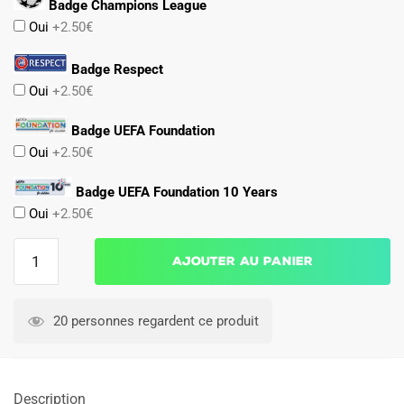
Badge Champions League
Oui
+2.50€
Badge Respect
Oui
+2.50€
Badge UEFA Foundation
Oui
+2.50€
Badge UEFA Foundation 10 Years
Oui
+2.50€
quantité
Ajouter au panier
de
Maillot
Kit
20 personnes regardent ce produit
Enfant
Milan
AC
Description
Domicile