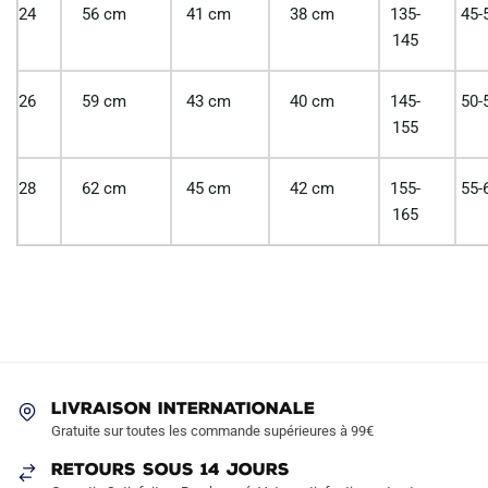
24
56 cm
41 cm
38 cm
135-
45-
145
26
59 cm
43 cm
40 cm
145-
50-
155
28
62 cm
45 cm
42 cm
155-
55-
165
LIVRAISON INTERNATIONALE
Gratuite sur toutes les commande supérieures à 99€
RETOURS SOUS 14 JOURS