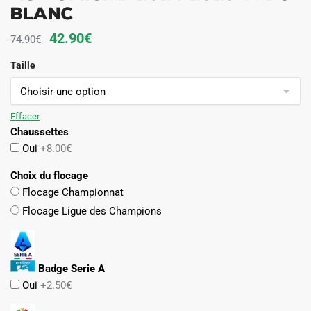
Blanc
Le
Le
42.90
€
74.90
€
prix
prix
Taille
initial
actuel
était :
est :
74.90€.
42.90€.
Effacer
Chaussettes
Oui
+8.00€
Choix du flocage
Flocage Championnat
Flocage Ligue des Champions
Badge Serie A
Oui
+2.50€