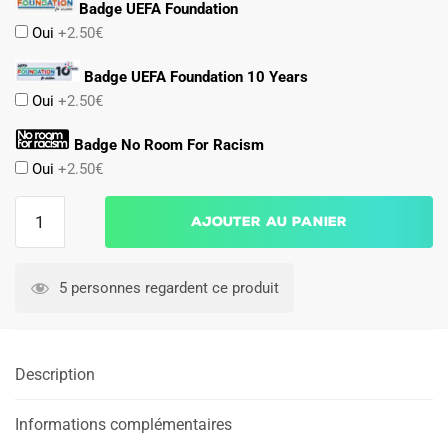
Badge UEFA Foundation
Oui
+2.50€
Badge UEFA Foundation 10 Years
Oui
+2.50€
Badge No Room For Racism
Oui
+2.50€
quantité
Ajouter au panier
de
Maillot
Kit
5 personnes regardent ce produit
Enfant
Manchester
United
Description
Domicile
2025
2026
Informations complémentaires