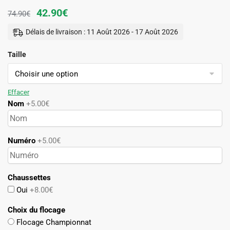
Le
Le
42.90
€
74.90
€
prix
prix
Délais de livraison : 11 Août 2026 - 17 Août 2026
initial
actuel
Taille
était :
est :
74.90€.
42.90€.
Effacer
Nom
+5.00€
Numéro
+5.00€
Chaussettes
Oui
+8.00€
Choix du flocage
Flocage Championnat