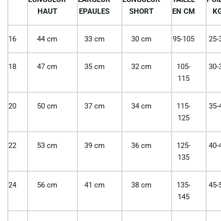
HAUT
EPAULES
SHORT
EN CM
K
16
44 cm
33 cm
30 cm
95-105
25-
18
47 cm
35 cm
32 cm
105-
30-
115
20
50 cm
37 cm
34 cm
115-
35-
125
22
53 cm
39 cm
36 cm
125-
40-
135
24
56 cm
41 cm
38 cm
135-
45-
145