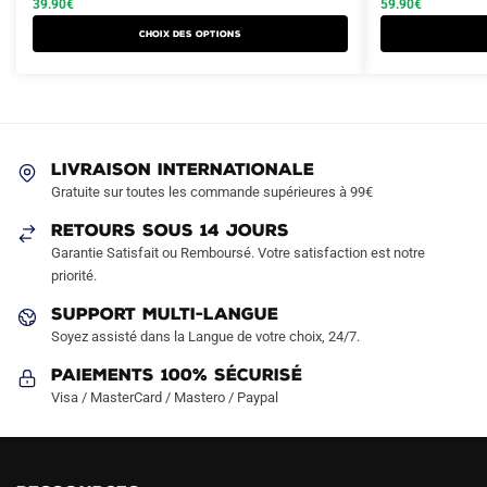
était :
est :
39.90
€
était :
est :
59.90
€
plusieurs
plusieurs
59.90€.
39.90€.
119.90€.
59.90€.
Choix des options
variations.
variations.
Les
Les
options
options
peuvent
peuvent
être
être
LIVRAISON INTERNATIONALE
choisies
choisies
Gratuite sur toutes les commande supérieures à 99€
sur
sur
RETOURS SOUS 14 JOURS
la
la
Garantie Satisfait ou Remboursé. Votre satisfaction est notre
page
page
priorité.
du
du
produit
produit
SUPPORT MULTI-LANGUE
Soyez assisté dans la Langue de votre choix, 24/7.
Paiements 100% Sécurisé
Visa / MasterCard / Mastero / Paypal