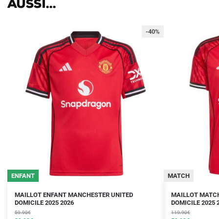
aussi...
-40%
ENFANT
MATCH
Le
Le
Le
Le
Ce
Ce
MAILLOT ENFANT MANCHESTER UNITED
MAILLOT MATC
prix
prix
DOMICILE 2025 2026
prix
prix
DOMICILE 2025 
produit
produit
initial
actuel
initial
actuel
59.90
€
119.90
€
a
a