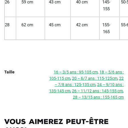
26
59 cm
43 cm
40 cm
145-
50-
155
28
62 cm
45 cm
42 cm
155-
55-
165
Taille
16 – 3/5 ans : 95-105 cm
,
18 – 5/6 ans :
105-115 cm
,
20 – 6/7 ans : 115-125cm
,
22
– 7/8 ans : 125-135 cm
,
24 – 9/10 ans :
135-145 cm
,
26 – 11/12 ans : 145-155 cm
,
28 – 13/15 ans : 155-165 cm
Vous aimerez peut-être