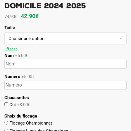
Domicile 2024 2025
Le
Le
42.90
€
74.90
€
prix
prix
Taille
initial
actuel
était :
est :
74.90€.
42.90€.
Effacer
Nom
+5.00€
Numéro
+5.00€
Chaussettes
Oui
+8.00€
Choix du flocage
Flocage Championnat