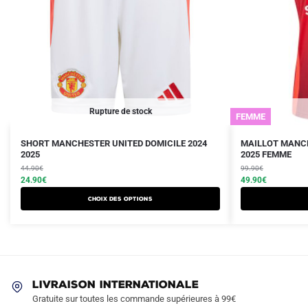
Rupture de stock
FEMME
Le
Le
Le
Le
Ce
Ce
SHORT MANCHESTER UNITED DOMICILE 2024
MAILLOT MANCH
prix
prix
2025
prix
prix
2025 FEMME
produit
produit
initial
actuel
initial
actuel
44.90
€
99.90
€
a
a
était :
est :
24.90
€
était :
est :
49.90
€
plusieurs
plusieurs
44.90€.
24.90€.
99.90€.
49.90€.
Choix des options
variations.
variations.
Les
Les
options
options
peuvent
peuvent
être
être
LIVRAISON INTERNATIONALE
choisies
choisies
Gratuite sur toutes les commande supérieures à 99€