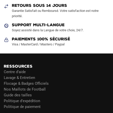
sur
sur
RETOURS SOUS 14 JOURS
la
la
Garantie Satisfait ou Remboursé. Votre satisfaction est notre
page
page
priorité.
du
du
produit
produit
SUPPORT MULTI-LANGUE
Soyez assisté dans la Langue de votre choix, 24/7.
Paiements 100% Sécurisé
Visa / MasterCard / Mastero / Paypal
RESSOURCES
Centre d’aide
Lavage & Entretien
Flocage & Badges Officiels
Nos Maillots de Football
Guide des tailles
Politique d’expédition
Politique de paiement
Blog