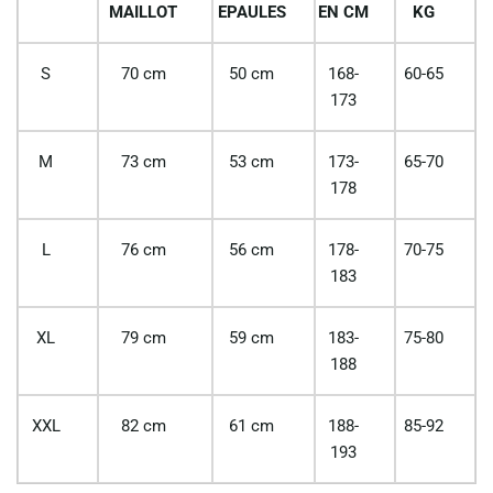
MAILLOT
EPAULES
EN CM
KG
S
70 cm
50 cm
168-
60-65
173
M
73 cm
53 cm
173-
65-70
178
L
76 cm
56 cm
178-
70-75
183
XL
79 cm
59 cm
183-
75-80
188
XXL
82 cm
61 cm
188-
85-92
193