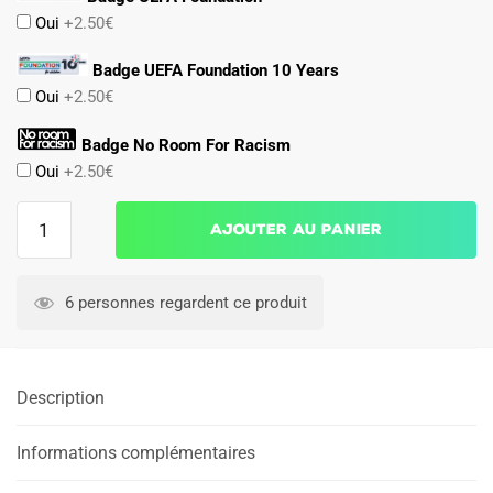
Oui
+2.50€
Badge UEFA Foundation 10 Years
Oui
+2.50€
Badge No Room For Racism
Oui
+2.50€
quantité
Ajouter au panier
de
Maillot
Kit
6 personnes regardent ce produit
Enfant
Manchester
United
Description
Domicile
2024
2025
Informations complémentaires