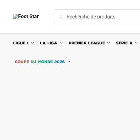
Skip
Skip
to
to
Recherche
Recherche
navigation
content
pour :
LIGUE 1
LA LIGA
PREMIER LEAGUE
SERIE A
COUPE DU MONDE 2026