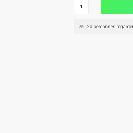
quantité
de
Maillot
Kit
20 personnes regarden
Enfant
Leeds
United
Domicile
2025
2026