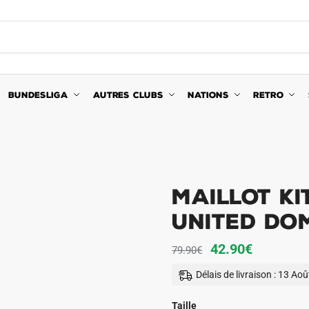
BUNDESLIGA
AUTRES CLUBS
NATIONS
RETRO
Maillot Ki
United Dom
Le
Le
42.90
€
79.90
€
prix
prix
Délais de livraison : 13 Ao
initial
actuel
était :
est :
Taille