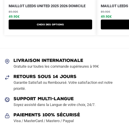
Le
Le
Le
Le
Ce
Ce
MAILLOT LEEDS UNITED 2025 2026 DOMICILE
MAILLOT LEEDS 
prix
prix
prix
prix
produit
89.90
€
produit
89.90
€
initial
actuel
initial
actuel
49.90
€
49.90
€
a
a
était :
est :
était :
est :
Choix des options
plusieurs
plusieurs
89.90€.
49.90€.
89.90€.
49.90€.
variations.
variations.
Les
Les
options
options
peuvent
peuvent
LIVRAISON INTERNATIONALE
être
être
Gratuite sur toutes les commande supérieures à 99€
choisies
choisies
sur
sur
RETOURS SOUS 14 JOURS
la
la
Garantie Satisfait ou Remboursé. Votre satisfaction est notre
page
page
priorité.
du
du
SUPPORT MULTI-LANGUE
produit
produit
Soyez assisté dans la Langue de votre choix, 24/7.
Paiements 100% Sécurisé
Visa / MasterCard / Mastero / Paypal