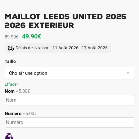
Maillot Leeds United 2025
2026 Exterieur
Le
Le
49.90
€
89.90
€
prix
prix
Délais de livraison : 11 Août 2026 - 17 Août 2026
initial
actuel
Taille
était :
est :
89.90€.
49.90€.
Effacer
Nom
+5.00€
Numéro
+5.00€