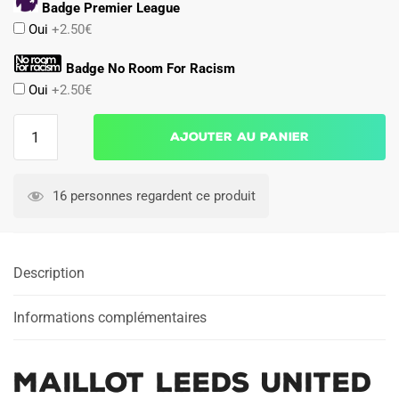
Badge Premier League
Oui
+2.50€
Badge No Room For Racism
Oui
+2.50€
quantité
Ajouter au panier
de
Maillot
Leeds
16 personnes regardent ce produit
United
2025
2026
Description
Exterieur
Informations complémentaires
Maillot Leeds United