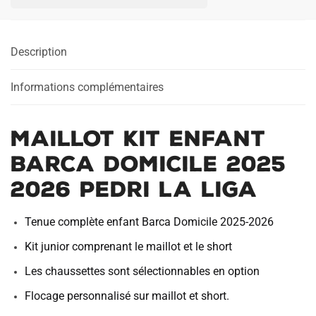
Enfant
Barca
Domicile
Description
2025
2026
Pedri
Informations complémentaires
La
Liga
Maillot Kit Enfant
Barca Domicile 2025
2026 Pedri La Liga
Tenue complète enfant Barca Domicile 2025-2026
Kit junior comprenant le maillot et le short
Les chaussettes sont sélectionnables en option
Flocage personnalisé sur maillot et short.