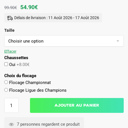
Le
Le
54.90
€
99.90
€
prix
prix
Délais de livraison : 11 Août 2026 - 17 Août 2026
initial
actuel
Taille
était :
est :
99.90€.
54.90€.
Effacer
Chaussettes
Oui
+8.00€
Choix du flocage
Flocage Championnat
Flocage Ligue des Champions
quantité
Ajouter au panier
de
Maillot
Kit
7 personnes regardent ce produit