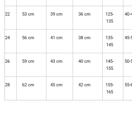
22
53 cm
39 cm
36 cm
125-
40-
135
24
56 cm
41 cm
38 cm
135-
45-
145
26
59 cm
43 cm
40 cm
145-
50-
155
28
62 cm
45 cm
42 cm
155-
55-
165