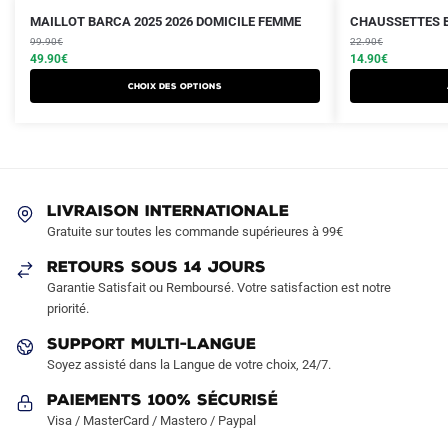
Le
Le
Le
Le
Ce
MAILLOT BARCA 2025 2026 DOMICILE FEMME
CHAUSSETTES B
prix
prix
prix
prix
produit
99.90
€
22.90
€
initial
actuel
initial
actuel
49.90
€
14.90
€
a
était :
est :
était :
est :
Choix des options
plusieurs
99.90€.
49.90€.
22.90€.
14.90€.
variations.
Les
options
peuvent
LIVRAISON INTERNATIONALE
être
Gratuite sur toutes les commande supérieures à 99€
choisies
sur
RETOURS SOUS 14 JOURS
la
Garantie Satisfait ou Remboursé. Votre satisfaction est notre
page
priorité.
du
SUPPORT MULTI-LANGUE
produit
Soyez assisté dans la Langue de votre choix, 24/7.
Paiements 100% Sécurisé
Visa / MasterCard / Mastero / Paypal