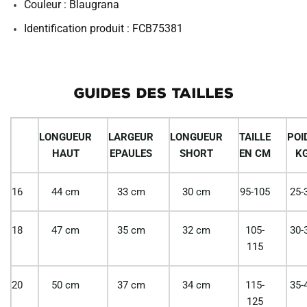
Couleur : Blaugrana
Identification produit : FCB75381
GUIDES DES TAILLES
LONGUEUR
LARGEUR
LONGUEUR
TAILLE
POI
HAUT
EPAULES
SHORT
EN CM
K
16
44 cm
33 cm
30 cm
95-105
25-
18
47 cm
35 cm
32 cm
105-
30-
115
20
50 cm
37 cm
34 cm
115-
35-
125