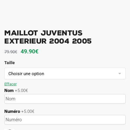
Maillot Juventus
Exterieur 2004 2005
Le
Le
49.90
€
79.90
€
prix
prix
Taille
initial
actuel
était :
est :
79.90€.
49.90€.
Effacer
Nom
+5.00€
Numéro
+5.00€