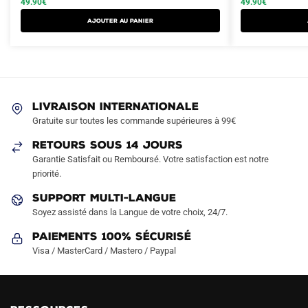
49.90
€
49.90
€
a
a
était :
est :
était :
est :
AJOUTER AU PANIER
plusieurs
plusieurs
79.90€.
49.90€.
79.90€.
49.90€.
variations.
variations.
Les
Les
options
options
peuvent
peuvent
LIVRAISON INTERNATIONALE
être
être
Gratuite sur toutes les commande supérieures à 99€
choisies
choisies
sur
sur
RETOURS SOUS 14 JOURS
la
la
Garantie Satisfait ou Remboursé. Votre satisfaction est notre
page
page
priorité.
du
du
SUPPORT MULTI-LANGUE
produit
produit
Soyez assisté dans la Langue de votre choix, 24/7.
Paiements 100% Sécurisé
Visa / MasterCard / Mastero / Paypal