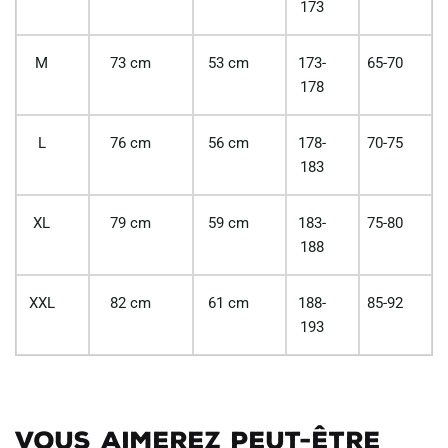
173
M
73 cm
53 cm
173-
65-70
178
L
76 cm
56 cm
178-
70-75
183
XL
79 cm
59 cm
183-
75-80
188
XXL
82 cm
61 cm
188-
85-92
193
Vous aimerez peut-être