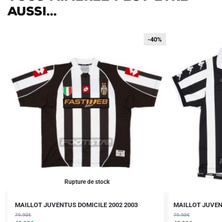
aussi...
-40%
-40%
Rupture de stock
Le
Le
Le
Le
Ce
Ce
MAILLOT JUVENTUS DOMICILE 2002 2003
MAILLOT JUVEN
prix
prix
prix
prix
produit
79.90
€
produit
79.90
€
initial
actuel
initial
actuel