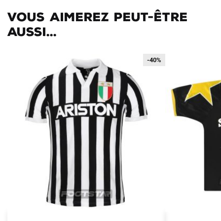
Vous aimerez peut-être
aussi...
-40%
-40%