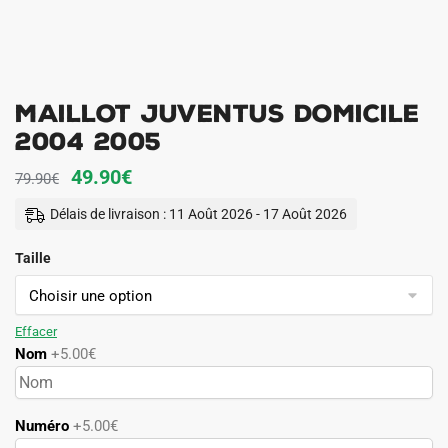
Maillot Juventus Domicile
2004 2005
Le
Le
49.90
€
79.90
€
prix
prix
Délais de livraison : 11 Août 2026 - 17 Août 2026
initial
actuel
Taille
était :
est :
79.90€.
49.90€.
Effacer
Nom
+5.00€
Numéro
+5.00€