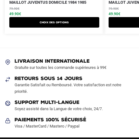
Le
Le
Le
Le
Ce
Ce
MAILLOT JUVENTUS DOMICILE 1984 1985
MAILLOT JUVEN
prix
prix
prix
prix
produit
79.90
€
produit
79.90
€
initial
actuel
initial
actuel
49.90
€
49.90
€
a
a
était :
est :
était :
est :
Choix des options
plusieurs
plusieurs
79.90€.
49.90€.
79.90€.
49.90€.
variations.
variations.
Les
Les
options
options
peuvent
peuvent
LIVRAISON INTERNATIONALE
être
être
Gratuite sur toutes les commande supérieures à 99€
choisies
choisies
sur
sur
RETOURS SOUS 14 JOURS
la
la
Garantie Satisfait ou Remboursé. Votre satisfaction est notre
page
page
priorité.
du
du
SUPPORT MULTI-LANGUE
produit
produit
Soyez assisté dans la Langue de votre choix, 24/7.
Paiements 100% Sécurisé
Visa / MasterCard / Mastero / Paypal