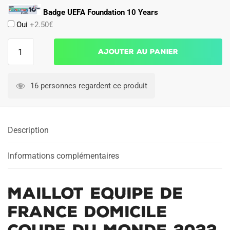
Badge UEFA Foundation 10 Years
Oui
+2.50€
quantité
Ajouter au panier
de
MAILLOT
EQUIPE
16 personnes regardent ce produit
DE
FRANCE
DOMICILE
Description
COUPE
DU
MONDE
Informations complémentaires
2022
MAILLOT EQUIPE DE
FRANCE DOMICILE