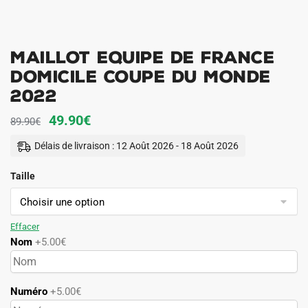
MAILLOT EQUIPE DE FRANCE
DOMICILE COUPE DU MONDE
2022
Le
Le
49.90
€
89.90
€
prix
prix
Délais de livraison : 12 Août 2026 - 18 Août 2026
initial
actuel
Taille
était :
est :
89.90€.
49.90€.
Effacer
Nom
+5.00€
Numéro
+5.00€