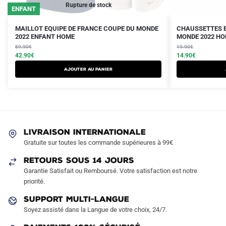
Rupture de stock
ENFANT
Le
Le
Le
Le
Ce
MAILLOT EQUIPE DE FRANCE COUPE DU MONDE
CHAUSSETTES E
prix
prix
2022 ENFANT HOME
prix
prix
MONDE 2022 H
produit
initial
actuel
initial
actuel
69.90
€
19.90
€
a
était :
est :
42.90
€
était :
est :
14.90
€
plusieurs
69.90€.
42.90€.
19.90€.
14.90€.
AJOUTER AU PANIER
variations.
Les
options
peuvent
être
LIVRAISON INTERNATIONALE
choisies
Gratuite sur toutes les commande supérieures à 99€
sur
RETOURS SOUS 14 JOURS
la
Garantie Satisfait ou Remboursé. Votre satisfaction est notre
page
priorité.
du
produit
SUPPORT MULTI-LANGUE
Soyez assisté dans la Langue de votre choix, 24/7.