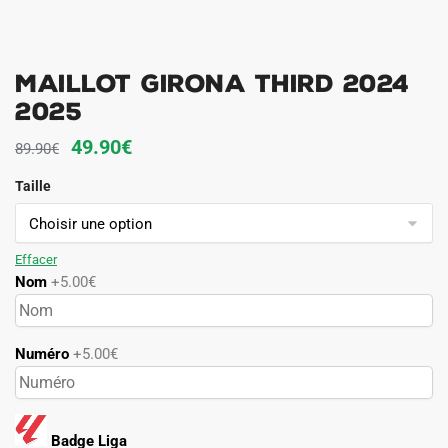
Maillot Girona Third 2024
2025
Le
Le
49.90
€
89.90
€
prix
prix
Taille
initial
actuel
était :
est :
89.90€.
49.90€.
Effacer
Nom
+5.00€
Numéro
+5.00€
Badge Liga