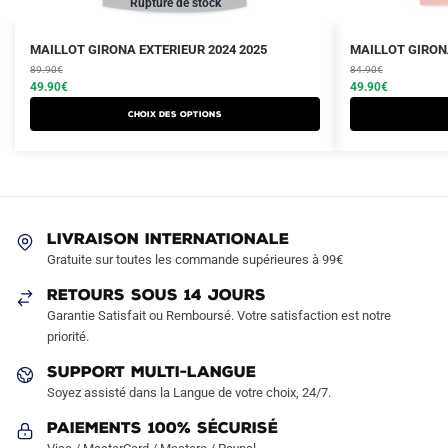
Rupture de stock
Le
Le
Le
Le
Ce
Ce
MAILLOT GIRONA EXTERIEUR 2024 2025
MAILLOT GIRONA
prix
prix
prix
prix
produit
89.90
€
produit
84.90
€
initial
actuel
initial
actuel
49.90
€
49.90
€
a
a
était :
est :
était :
est :
Choix des options
plusieurs
plusieurs
89.90€.
49.90€.
84.90€.
49.90€.
variations.
variations.
Les
Les
options
options
peuvent
peuvent
LIVRAISON INTERNATIONALE
être
être
Gratuite sur toutes les commande supérieures à 99€
choisies
choisies
sur
sur
RETOURS SOUS 14 JOURS
la
la
Garantie Satisfait ou Remboursé. Votre satisfaction est notre
page
page
priorité.
du
du
SUPPORT MULTI-LANGUE
produit
produit
Soyez assisté dans la Langue de votre choix, 24/7.
Paiements 100% Sécurisé