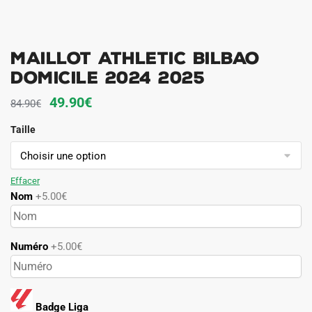
Maillot Athletic Bilbao
Domicile 2024 2025
Le
Le
49.90
€
84.90
€
prix
prix
Taille
initial
actuel
était :
est :
84.90€.
49.90€.
Effacer
Nom
+5.00€
Numéro
+5.00€
Badge Liga