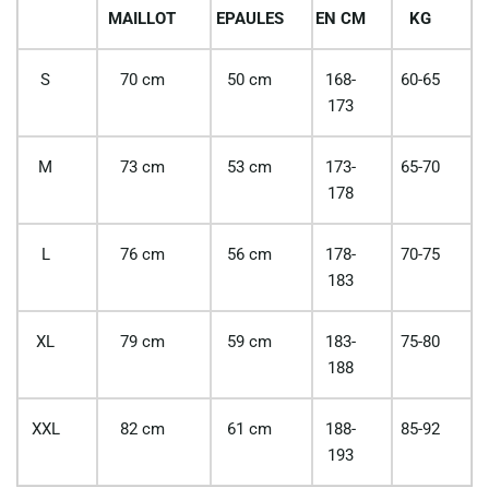
MAILLOT
EPAULES
EN CM
KG
S
70 cm
50 cm
168-
60-65
173
M
73 cm
53 cm
173-
65-70
178
L
76 cm
56 cm
178-
70-75
183
XL
79 cm
59 cm
183-
75-80
188
XXL
82 cm
61 cm
188-
85-92
193