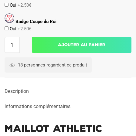
Oui
+2.50€
Badge Coupe du Roi
Oui
+2.50€
quantité
Ajouter au panier
de
Maillot
Athletic
18 personnes regardent ce produit
Bilbao
Domicile
2024
Description
2025
Informations complémentaires
Maillot Athletic