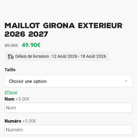
Maillot Girona Exterieur
2026 2027
Le
Le
49.90
€
89.90
€
prix
prix
Délais de livraison : 12 Août 2026 - 18 Août 2026
initial
actuel
Taille
était :
est :
89.90€.
49.90€.
Effacer
Nom
+5.00€
Numéro
+5.00€