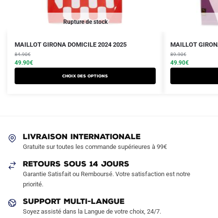
Rupture de stock
Le
Le
Le
Le
Ce
Ce
MAILLOT GIRONA DOMICILE 2024 2025
MAILLOT GIRONA
prix
prix
prix
prix
produit
84.90
€
produit
89.90
€
initial
actuel
initial
actuel
49.90
€
49.90
€
a
a
était :
est :
était :
est :
Choix des options
plusieurs
plusieurs
84.90€.
49.90€.
89.90€.
49.90€.
variations.
variations.
Les
Les
options
options
peuvent
peuvent
LIVRAISON INTERNATIONALE
être
être
Gratuite sur toutes les commande supérieures à 99€
choisies
choisies
sur
sur
RETOURS SOUS 14 JOURS
la
la
Garantie Satisfait ou Remboursé. Votre satisfaction est notre
page
page
priorité.
du
du
SUPPORT MULTI-LANGUE
produit
produit
Soyez assisté dans la Langue de votre choix, 24/7.