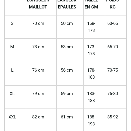
MAILLOT
EPAULES
EN CM
KG
S
70 cm
50 cm
168-
60-65
173
M
73 cm
53 cm
173-
65-70
178
L
76 cm
56 cm
178-
70-75
183
XL
79 cm
59 cm
183-
75-80
188
XXL
82 cm
61 cm
188-
85-92
193