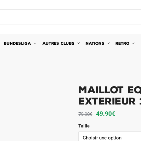
BUNDESLIGA
AUTRES CLUBS
NATIONS
RETRO
Maillot E
Exterieur 
Le
Le
49.90
€
79.90
€
prix
prix
Taille
initial
actuel
était :
est :