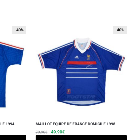
-40%
-40%
-40%
-40%
LE 1994
MAILLOT EQUIPE DE FRANCE DOMICILE 1998
Le
Le
Ce
49.90
€
79.90
€
prix
prix
produit