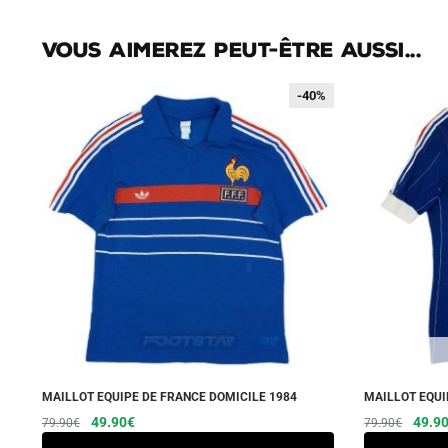
Vous aimerez peut-être aussi...
-40%
-40%
MAILLOT EQUIPE DE FRANCE DOMICILE 1984
MAILLOT EQUI
Le
Le
Ce
Le
49.90
€
49.9
79.90
€
79.90
€
prix
prix
prix
produit