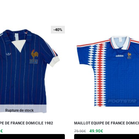
-40%
-40%
Rupture de stock
PE DE FRANCE DOMICILE 1982
MAILLOT EQUIPE DE FRANCE DOMICI
Le
Ce
Le
Le
Ce
0
€
49.90
€
79.90
€
prix
prix
prix
produit
produit