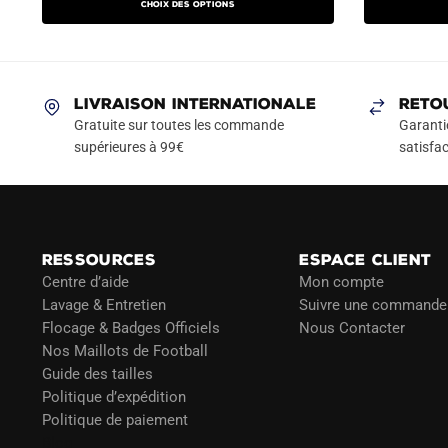
Choix des options
initial
actuel
initial
a
était :
est :
était :
plusieurs
79.90€.
49.90€.
79.90
variations.
Les
LIVRAISON INTERNATIONALE
RETO
options
Gratuite sur toutes les commande
Garanti
peuvent
supérieures à 99€
satisfac
être
choisies
sur
la
RESSOURCES
ESPACE CLIENT
page
Centre d’aide
Mon compte
du
Lavage & Entretien
Suivre une commande
produit
Flocage & Badges Officiels
Nous Contacter
Nos Maillots de Football
Guide des tailles
Politique d’expédition
Politique de paiement
Blog