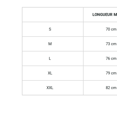
LONGUEUR M
S
70 cm
M
73 cm
L
76 cm
XL
79 cm
XXL
82 cm