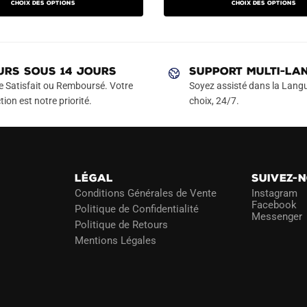
Choix des options
Choix des options
actuel
initial
actuel
a
a
est :
était :
est :
plusieurs
plusieurs
€.
49.90€.
79.90€.
49.90€.
variations.
variations.
Les
Les
URS SOUS 14 JOURS
SUPPORT MULTI-LA
options
options
e Satisfait ou Remboursé. Votre
Soyez assisté dans la Langu
peuvent
peuvent
tion est notre priorité.
choix, 24/7.
être
être
choisies
choisies
sur
sur
la
la
LÉGAL
SUIVEZ-
page
page
Conditions Générales de Vente
Instagram
du
du
Facebook
Politique de Confidentialité
Messenger
produit
produit
Politique de Retours
Mentions Légales