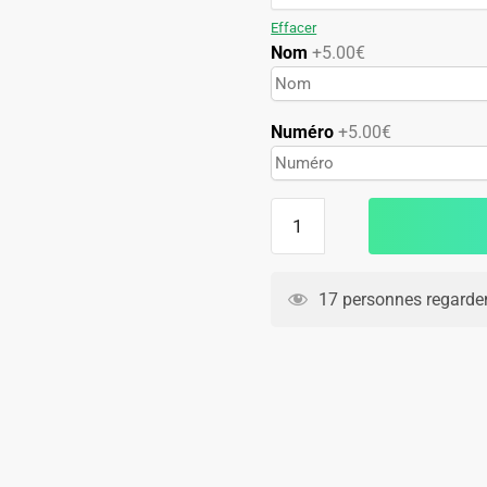
79.90€.
49.90€.
Effacer
Nom
+5.00€
Numéro
+5.00€
quantité
de
Maillot
Equipe
17 personnes regarden
de
France
Exterieur
1998