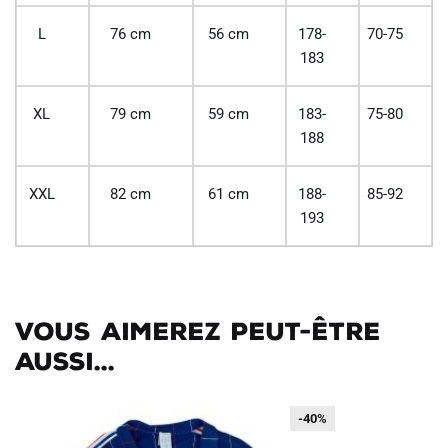
L
76 cm
56 cm
178-
70-75
183
XL
79 cm
59 cm
183-
75-80
188
XXL
82 cm
61 cm
188-
85-92
193
Vous aimerez peut-être
aussi...
-40%
-40%