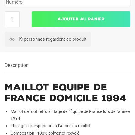
quantité
Ajouter au panier
de
Maillot
Equipe
19 personnes regardent ce produit
de
France
Domicile
Description
1994
Maillot Equipe de
France Domicile 1994
Maillot de foot retro vintage de l’Équipe de France lors de l’année
1994
Flocage correspondant à l’année du maillot
Composition : 100% polyester recyclé