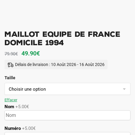
Maillot Equipe de France
Domicile 1994
Le
Le
49.90
€
79.90
€
prix
prix
Délais de livraison : 10 Août 2026 - 16 Août 2026
initial
actuel
Taille
était :
est :
79.90€.
49.90€.
Effacer
Nom
+5.00€
Numéro
+5.00€