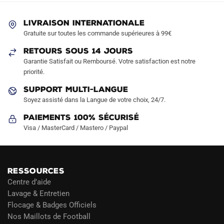
peuvent
peuvent
LIVRAISON INTERNATIONALE
être
être
Gratuite sur toutes les commande supérieures à 99€
choisies
choisies
sur
sur
RETOURS SOUS 14 JOURS
la
la
Garantie Satisfait ou Remboursé. Votre satisfaction est notre
page
page
priorité.
du
du
SUPPORT MULTI-LANGUE
produit
produit
Soyez assisté dans la Langue de votre choix, 24/7.
Paiements 100% Sécurisé
Visa / MasterCard / Mastero / Paypal
RESSOURCES
Centre d’aide
Lavage & Entretien
Flocage & Badges Officiels
Nos Maillots de Football