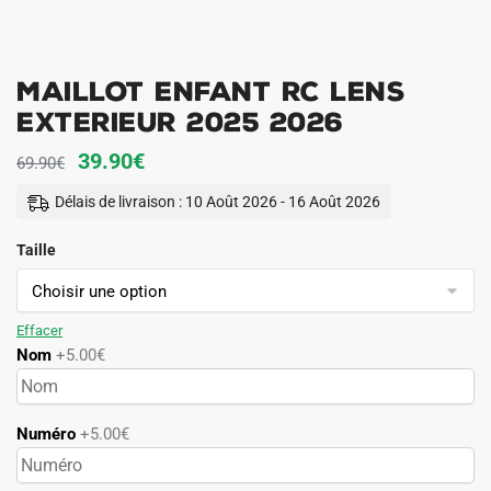
Maillot Enfant RC Lens
Exterieur 2025 2026
Le
Le
39.90
€
69.90
€
prix
prix
Délais de livraison : 10 Août 2026 - 16 Août 2026
initial
actuel
Taille
était :
est :
69.90€.
39.90€.
Effacer
Nom
+5.00€
Numéro
+5.00€