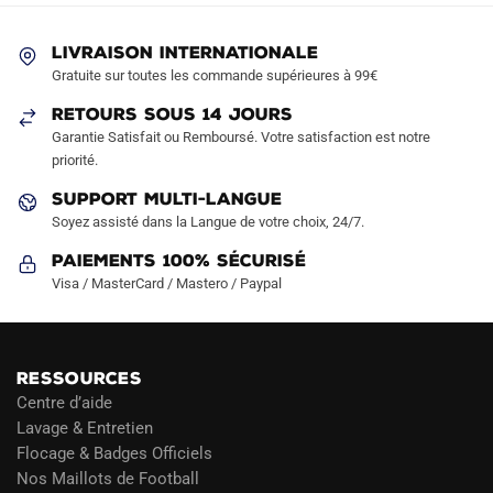
peuvent
peuvent
être
être
LIVRAISON INTERNATIONALE
choisies
choisies
Gratuite sur toutes les commande supérieures à 99€
sur
sur
RETOURS SOUS 14 JOURS
la
la
Garantie Satisfait ou Remboursé. Votre satisfaction est notre
page
page
priorité.
du
du
produit
produit
SUPPORT MULTI-LANGUE
Soyez assisté dans la Langue de votre choix, 24/7.
Paiements 100% Sécurisé
Visa / MasterCard / Mastero / Paypal
RESSOURCES
Centre d’aide
Lavage & Entretien
Flocage & Badges Officiels
Nos Maillots de Football