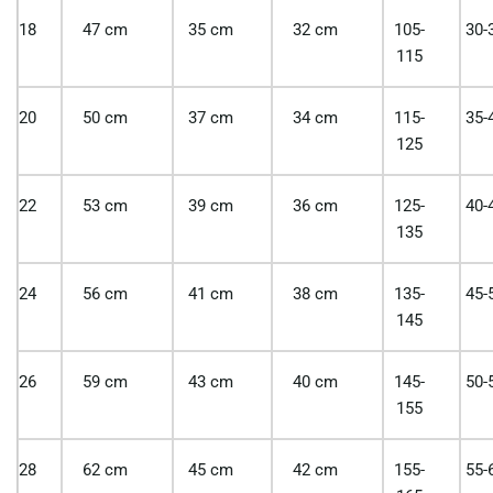
18
47 cm
35 cm
32 cm
105-
30-
115
20
50 cm
37 cm
34 cm
115-
35-
125
22
53 cm
39 cm
36 cm
125-
40-
135
24
56 cm
41 cm
38 cm
135-
45-
145
26
59 cm
43 cm
40 cm
145-
50-
155
28
62 cm
45 cm
42 cm
155-
55-