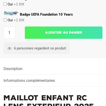
Oui
+2.50€
Badge UEFA Foundation 10 Years
Oui
+2.50€
quantité
Ajouter au panier
de
Maillot
Enfant
6 personnes regardent ce produit
RC
Lens
Exterieur
Description
2025
2026
Informations complémentaires
Maillot Enfant RC