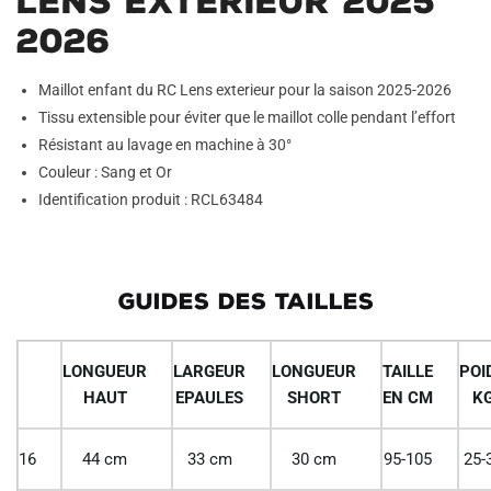
Lens Exterieur 2025
2026
Maillot enfant du RC Lens exterieur pour la saison 2025-2026
Tissu extensible pour éviter que le maillot colle pendant l’effort
Résistant au lavage en machine à 30°
Couleur : Sang et Or
Identification produit : RCL63484
GUIDES DES TAILLES
LONGUEUR
LARGEUR
LONGUEUR
TAILLE
POI
HAUT
EPAULES
SHORT
EN CM
K
16
44 cm
33 cm
30 cm
95-105
25-