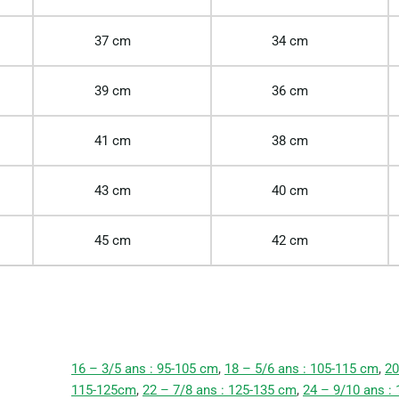
37 cm
34 cm
39 cm
36 cm
41 cm
38 cm
43 cm
40 cm
45 cm
42 cm
16 – 3/5 ans : 95-105 cm
,
18 – 5/6 ans : 105-115 cm
,
20
115-125cm
,
22 – 7/8 ans : 125-135 cm
,
24 – 9/10 ans :