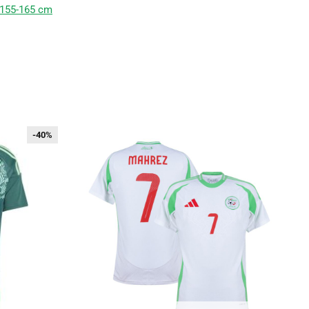
 155-165 cm
-40%
-40%