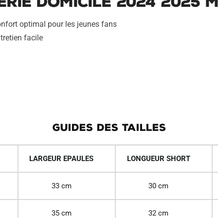
erie Domicile 2024 2025 
onfort optimal pour les jeunes fans
retien facile
GUIDES DES TAILLES
LARGEUR EPAULES
LONGUEUR SHORT
33 cm
30 cm
35 cm
32 cm