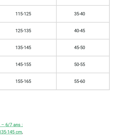
115-125
35-40
125-135
40-45
135-145
45-50
145-155
50-55
155-165
55-60
 – 6/7 ans :
 135-145 cm
,