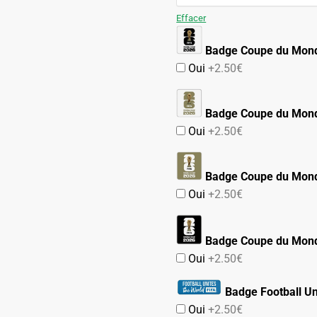
79.90€.
44.90€.
Effacer
Badge Coupe du Mon
Oui
+2.50€
Badge Coupe du Mond
Oui
+2.50€
Badge Coupe du Mond
Oui
+2.50€
Badge Coupe du Mond
Oui
+2.50€
Badge Football Un
Oui
+2.50€