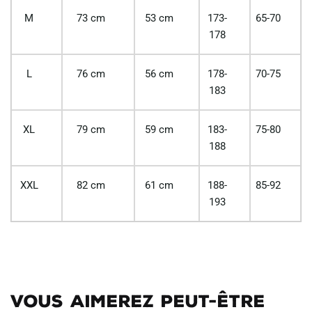
M
73 cm
53 cm
173-
65-70
178
L
76 cm
56 cm
178-
70-75
183
XL
79 cm
59 cm
183-
75-80
188
XXL
82 cm
61 cm
188-
85-92
193
Vous aimerez peut-être