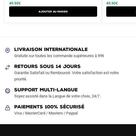
a
a
était :
est :
49.90
€
était :
est :
49.90
€
plusieurs
plusieurs
89.90€.
49.90€.
89.90€.
49.90€.
AJOUTER AU PANIER
variations.
variations.
Les
Les
options
options
peuvent
peuvent
être
être
LIVRAISON INTERNATIONALE
choisies
choisies
Gratuite sur toutes les commande supérieures à 99€
sur
sur
RETOURS SOUS 14 JOURS
la
la
Garantie Satisfait ou Remboursé. Votre satisfaction est notre
page
page
priorité.
du
du
produit
produit
SUPPORT MULTI-LANGUE
Soyez assisté dans la Langue de votre choix, 24/7.
Paiements 100% Sécurisé
Visa / MasterCard / Mastero / Paypal