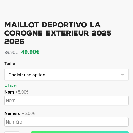
Maillot Deportivo La
Corogne Exterieur 2025
2026
Le
Le
49.90
€
89.90
€
prix
prix
Taille
initial
actuel
était :
est :
89.90€.
49.90€.
Effacer
Nom
+5.00€
Numéro
+5.00€