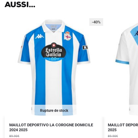
aussi...
-40%
Rupture de stock
Le
Le
Le
Le
Ce
Ce
MAILLOT DEPORTIVO LA COROGNE DOMICILE
MAILLOT DEPOR
prix
prix
2024 2025
prix
prix
2025
produit
produit
initial
actuel
initial
actuel
89.90
€
89.90
€