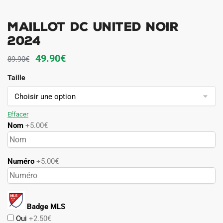
Maillot DC United Noir
2024
Le
Le
49.90
€
89.90
€
prix
prix
Taille
initial
actuel
était :
est :
89.90€.
49.90€.
Effacer
Nom
+5.00€
Numéro
+5.00€
Badge MLS
Oui
+2.50€