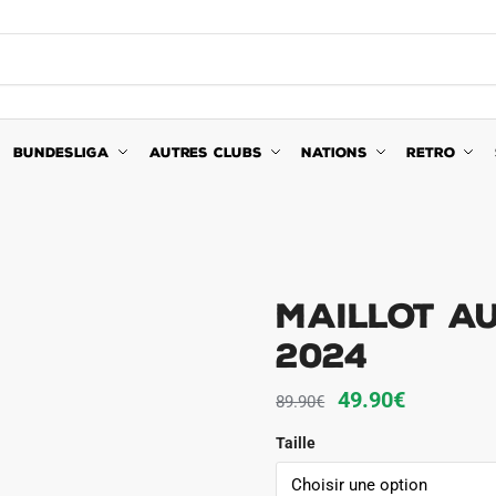
BUNDESLIGA
AUTRES CLUBS
NATIONS
RETRO
Maillot Au
2024
Le
Le
49.90
€
89.90
€
prix
prix
Taille
initial
actuel
était :
est :