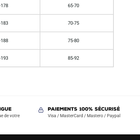
-178
65-70
-183
70-75
-188
75-80
-193
85-92
NGUE
Paiements 100% Sécurisé
e de votre
Visa / MasterCard / Mastero / Paypal