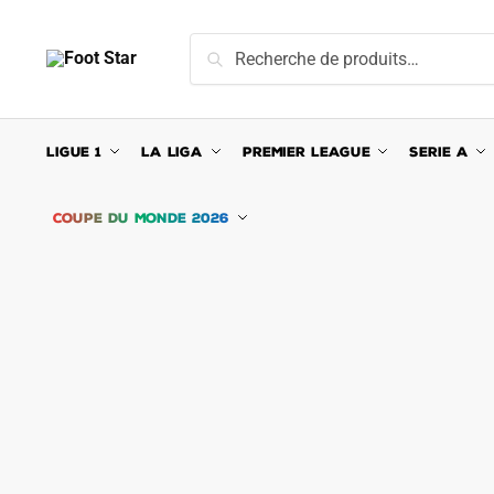
Skip
Skip
to
to
Recherche
Recherche
navigation
content
pour :
LIGUE 1
LA LIGA
PREMIER LEAGUE
SERIE A
COUPE DU MONDE 2026