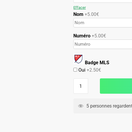
89.90€.
49.90€.
Effacer
Nom
+5.00€
Numéro
+5.00€
Badge MLS
Oui
+2.50€
quantité
de
Maillot
Austin
5 personnes regardent
FC
Exterieur
2024