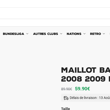
BUNDESLIGA
AUTRES CLUBS
NATIONS
RETRO
Maillot B
2008 2009 
Le
Le
59.90
€
89.90
€
prix
prix
Délais de livraison : 13 Ao
initial
actuel
était :
est :
Taille