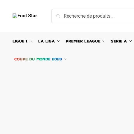
Skip
Skip
to
to
Recherche
Recherche
navigation
content
pour :
LIGUE 1
LA LIGA
PREMIER LEAGUE
SERIE A
COUPE DU MONDE 2026