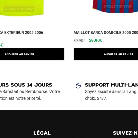
A EXTERIEUR 2005 2006
MAILLOT BARCA DOMICILE 2005 200
Le
Le
Ce
59.90
€
89.90
€
Le
Ce
0
€
prix
prix
produit
prix
produit
initial
actuel
a
AJOUTER AU PANIER
AJOUTER AU PANIER
actuel
a
était :
est :
plusieurs
est :
89.90€.
59.90€.
plusieurs
variations.
€.
59.90€.
variations.
Les
Les
URS SOUS 14 JOURS
SUPPORT MULTI-LA
options
options
e Satisfait ou Remboursé. Votre
Soyez assisté dans la Langu
peuvent
peuvent
tion est notre priorité.
choix, 24/7.
être
être
choisies
choisies
sur
sur
la
la
page
LÉGAL
SUIVEZ-
page