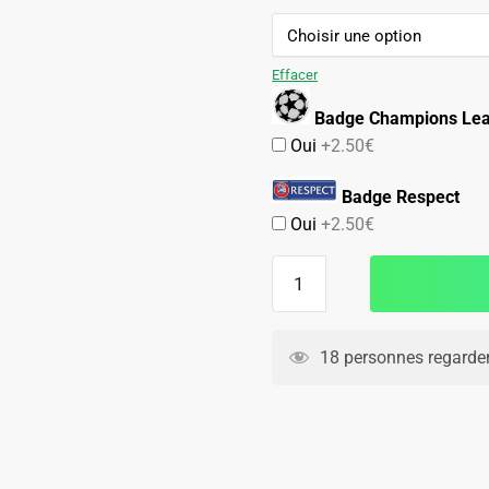
89.90€.
59.90€.
Effacer
Badge Champions Le
Oui
+2.50€
Badge Respect
Oui
+2.50€
quantité
de
Maillot
Barca
18 personnes regarden
Exterieur
2008
2009
Iniesta