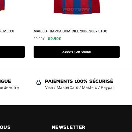
6 MESSI
MAILLOT BARCA DOMICILE 2006 2007 ETOO
Le
Le
Ce
59.90
€
89.90
€
prix
prix
produit
initial
actuel
a
AJOUTER AU PANIER
était :
est :
plusieurs
89.90€.
59.90€.
variations.
Les
NGUE
Paiements 100% Sécurisé
options
e de votre
Visa / MasterCard / Mastero / Paypal
peuvent
être
choisies
sur
la
page
NOUS
NEWSLETTER