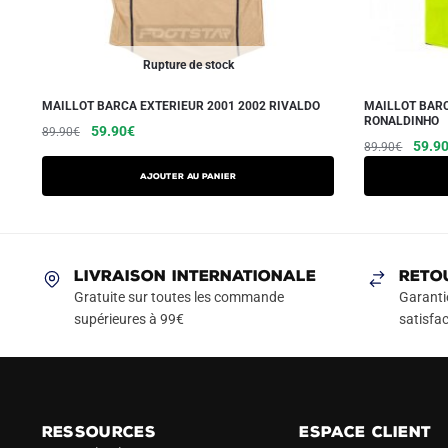
Rupture de stock
MAILLOT BARCA EXTERIEUR 2001 2002 RIVALDO
MAILLOT BARC
RONALDINHO
Le
Le
Ce
59.90
€
89.90
€
Le
59.9
89.90
€
prix
prix
produit
prix
initial
actuel
a
AJOUTER AU PANIER
initial
était :
est :
plusieurs
était :
89.90€.
59.90€.
variations.
89.90
Les
LIVRAISON INTERNATIONALE
RETO
options
Gratuite sur toutes les commande
Garanti
peuvent
supérieures à 99€
satisfac
être
choisies
sur
la
page
RESSOURCES
ESPACE CLIENT