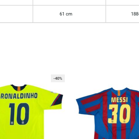
61 cm
188
-40%