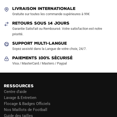
être
être
LIVRAISON INTERNATIONALE
choisies
choisies
Gratuite sur toutes les commande supérieures à 99€
sur
sur
RETOURS SOUS 14 JOURS
la
la
Garantie Satisfait ou Remboursé. Votre satisfaction est notre
page
page
priorité.
du
du
produit
produit
SUPPORT MULTI-LANGUE
Soyez assisté dans la Langue de votre choix, 24/7.
Paiements 100% Sécurisé
Visa / MasterCard / Mastero / Paypal
RESSOURCES
Centre d’aide
Lavage & Entretien
Flocage & Badges Officiels
Nos Maillots de Football
Guide des tailles