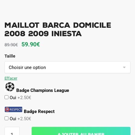
Maillot Barca Domicile
2008 2009 Iniesta
Le
Le
59.90
€
89.90
€
prix
prix
Taille
initial
actuel
était :
est :
89.90€.
59.90€.
Effacer
Badge Champions League
Oui
+2.50€
Badge Respect
Oui
+2.50€
quantité
Ajouter au panier