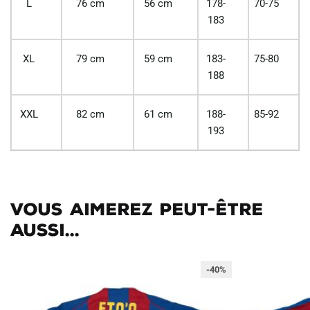
L
76 cm
56 cm
178-
70-75
183
XL
79 cm
59 cm
183-
75-80
188
XXL
82 cm
61 cm
188-
85-92
193
Vous aimerez peut-être
aussi...
-40%