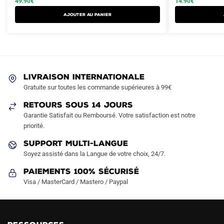
49.90
€
14.90
€
a
était :
est :
était :
est :
AJOUTER AU PANIER
plusieurs
99.90€.
49.90€.
22.90€.
14.90€.
variations.
Les
options
peuvent
LIVRAISON INTERNATIONALE
être
Gratuite sur toutes les commande supérieures à 99€
choisies
sur
RETOURS SOUS 14 JOURS
la
Garantie Satisfait ou Remboursé. Votre satisfaction est notre
page
priorité.
du
SUPPORT MULTI-LANGUE
produit
Soyez assisté dans la Langue de votre choix, 24/7.
Paiements 100% Sécurisé
Visa / MasterCard / Mastero / Paypal