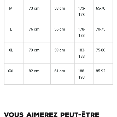
M
73 cm
53 cm
173-
65-70
178
L
76 cm
56 cm
178-
70-75
183
XL
79 cm
59 cm
183-
75-80
188
XXL
82 cm
61 cm
188-
85-92
193
Vous aimerez peut-être