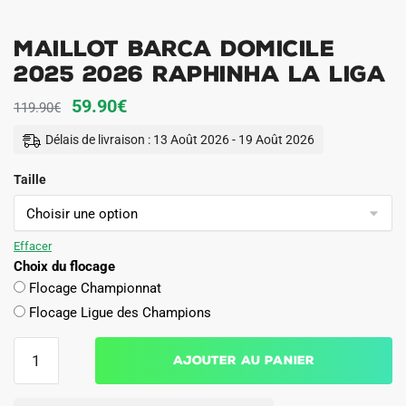
Maillot Barca Domicile
2025 2026 Raphinha La Liga
Le
Le
59.90
€
119.90
€
prix
prix
Délais de livraison : 13 Août 2026 - 19 Août 2026
initial
actuel
Taille
était :
est :
119.90€.
59.90€.
Effacer
Choix du flocage
Flocage Championnat
Flocage Ligue des Champions
quantité
Ajouter au panier
de
Maillot