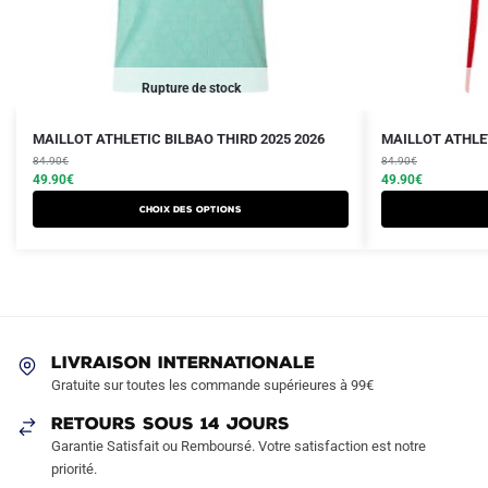
Rupture de stock
Le
Le
Le
Le
Ce
Ce
MAILLOT ATHLETIC BILBAO THIRD 2025 2026
MAILLOT ATHLET
prix
prix
prix
prix
produit
84.90
€
produit
84.90
€
initial
actuel
initial
actuel
49.90
€
49.90
€
a
a
était :
est :
était :
est :
Choix des options
plusieurs
plusieurs
84.90€.
49.90€.
84.90€.
49.90€.
variations.
variations.
Les
Les
options
options
peuvent
peuvent
être
être
LIVRAISON INTERNATIONALE
choisies
choisies
Gratuite sur toutes les commande supérieures à 99€
sur
sur
RETOURS SOUS 14 JOURS
la
la
Garantie Satisfait ou Remboursé. Votre satisfaction est notre
page
page
priorité.
du
du