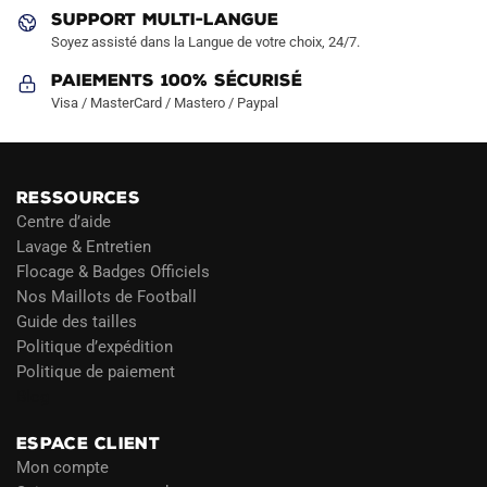
produit
produit
SUPPORT MULTI-LANGUE
Soyez assisté dans la Langue de votre choix, 24/7.
Paiements 100% Sécurisé
Visa / MasterCard / Mastero / Paypal
RESSOURCES
Centre d’aide
Lavage & Entretien
Flocage & Badges Officiels
Nos Maillots de Football
Guide des tailles
Politique d’expédition
Politique de paiement
Blog
ESPACE CLIENT
Mon compte