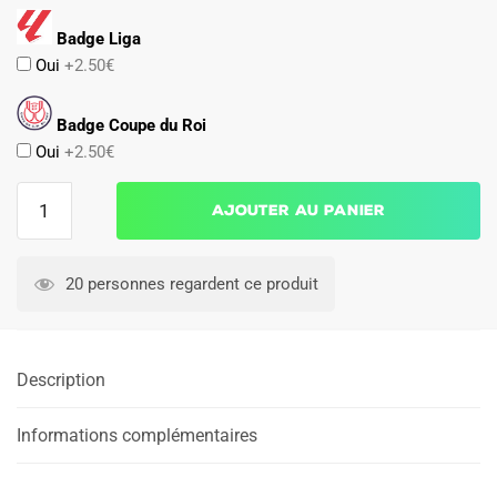
Badge Liga
Oui
+2.50€
Badge Coupe du Roi
Oui
+2.50€
quantité
Ajouter au panier
de
Maillot
Athletic
20 personnes regardent ce produit
Bilbao
Domicile
2025
Description
2026
Informations complémentaires