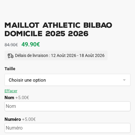
Maillot Athletic Bilbao
Domicile 2025 2026
Le
Le
49.90
€
84.90
€
prix
prix
Délais de livraison : 12 Août 2026 - 18 Août 2026
initial
actuel
Taille
était :
est :
84.90€.
49.90€.
Effacer
Nom
+5.00€
Numéro
+5.00€