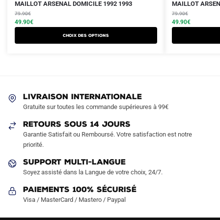
Le
Le
Le
Le
Ce
Ce
MAILLOT ARSENAL DOMICILE 1992 1993
MAILLOT ARSEN
prix
prix
prix
prix
produit
79.90
€
produit
79.90
€
initial
actuel
initial
actuel
49.90
€
49.90
€
a
a
était :
est :
était :
est :
Choix des options
plusieurs
plusieurs
79.90€.
49.90€.
79.90€.
49.90€.
variations.
variations.
Les
Les
options
options
peuvent
peuvent
LIVRAISON INTERNATIONALE
être
être
Gratuite sur toutes les commande supérieures à 99€
choisies
choisies
sur
sur
RETOURS SOUS 14 JOURS
la
la
Garantie Satisfait ou Remboursé. Votre satisfaction est notre
page
page
priorité.
du
du
SUPPORT MULTI-LANGUE
produit
produit
Soyez assisté dans la Langue de votre choix, 24/7.
Paiements 100% Sécurisé
Visa / MasterCard / Mastero / Paypal