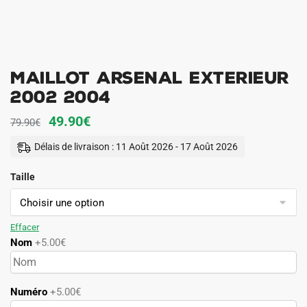
Maillot Arsenal Exterieur
2002 2004
Le
Le
49.90
€
79.90
€
prix
prix
Délais de livraison : 11 Août 2026 - 17 Août 2026
initial
actuel
Taille
était :
est :
79.90€.
49.90€.
Effacer
Nom
+5.00€
Numéro
+5.00€