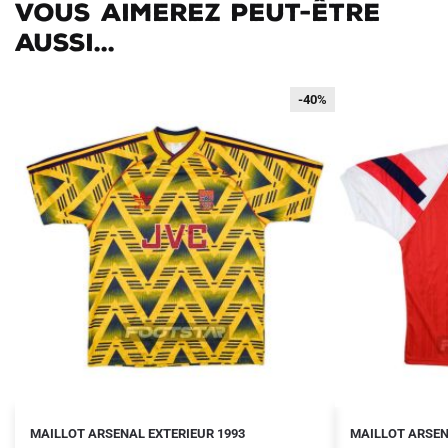
Vous aimerez peut-être
aussi...
-40%
-40%
Le
Le
Le
Le
Ce
Ce
MAILLOT ARSENAL EXTERIEUR 1993
MAILLOT ARSEN