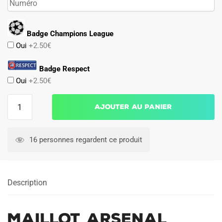
Badge Champions League
Oui
+2.50€
Badge Respect
Oui
+2.50€
quantité
Ajouter au panier
de
Maillot
Arsenal
16 personnes regardent ce produit
Domicile
1990
Description
Maillot Arsenal