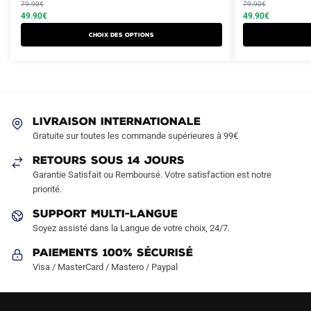
prix
prix
prix
prix
produit
79.90
€
produit
79.90
€
initial
actuel
initial
actuel
49.90
€
49.90
€
a
a
était :
est :
était :
est :
Choix des options
plusieurs
plusieurs
79.90€.
49.90€.
79.90€.
49.90€.
variations.
variations.
Les
Les
options
options
peuvent
peuvent
LIVRAISON INTERNATIONALE
être
être
Gratuite sur toutes les commande supérieures à 99€
choisies
choisies
sur
sur
RETOURS SOUS 14 JOURS
la
la
Garantie Satisfait ou Remboursé. Votre satisfaction est notre
page
page
priorité.
du
du
SUPPORT MULTI-LANGUE
produit
produit
Soyez assisté dans la Langue de votre choix, 24/7.
Paiements 100% Sécurisé
Visa / MasterCard / Mastero / Paypal