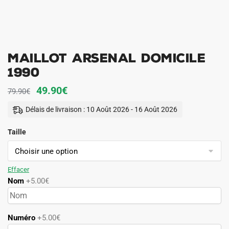
Maillot Arsenal Domicile
1990
Le
Le
49.90
€
79.90
€
prix
prix
Délais de livraison : 10 Août 2026 - 16 Août 2026
initial
actuel
Taille
était :
est :
79.90€.
49.90€.
Effacer
Nom
+5.00€
Numéro
+5.00€