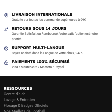
options
options
peuvent
peuvent
LIVRAISON INTERNATIONALE
être
être
Gratuite sur toutes les commande supérieures à 99€
choisies
choisies
sur
sur
RETOURS SOUS 14 JOURS
la
la
Garantie Satisfait ou Remboursé. Votre satisfaction est notre
page
page
priorité.
du
du
SUPPORT MULTI-LANGUE
produit
produit
Soyez assisté dans la Langue de votre choix, 24/7.
Paiements 100% Sécurisé
Visa / MasterCard / Mastero / Paypal
RESSOURCES
Centre d’aide
Lavage & Entretien
Flocage & Badges Officiels
Nos Maillots de Football