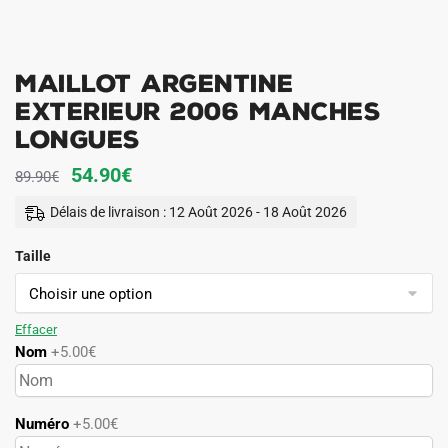
Maillot Argentine
Exterieur 2006 Manches
Longues
Le
Le
54.90
€
89.90
€
prix
prix
Délais de livraison : 12 Août 2026 - 18 Août 2026
initial
actuel
Taille
était :
est :
89.90€.
54.90€.
Effacer
Nom
+5.00€
Numéro
+5.00€