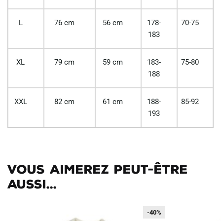
L
76 cm
56 cm
178-
70-75
183
XL
79 cm
59 cm
183-
75-80
188
XXL
82 cm
61 cm
188-
85-92
193
Vous aimerez peut-être
aussi...
-40%
-40%