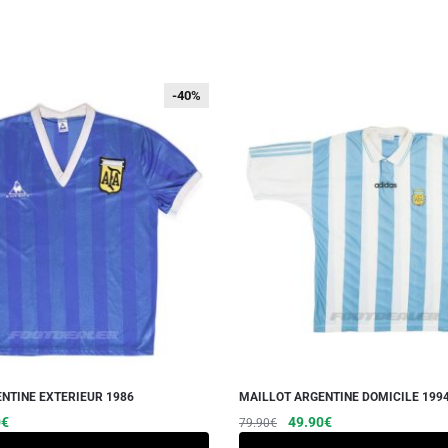
-40%
-40%
NTINE EXTERIEUR 1986
MAILLOT ARGENTINE DOMICILE 199
Le
Ce
Le
Le
Ce
0
€
49.90
€
79.90
€
prix
prix
prix
produit
produit