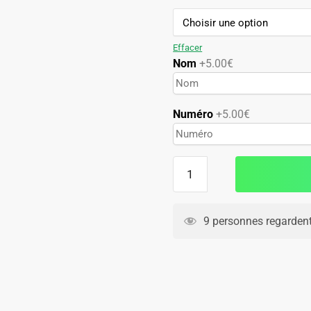
79.90€.
49.90€.
Effacer
Nom
+5.00€
Numéro
+5.00€
quantité
de
Maillot
Argentine
9 personnes regardent
Domicile
1978