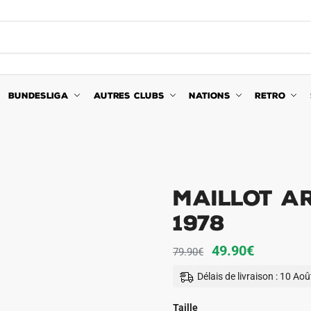
BUNDESLIGA
AUTRES CLUBS
NATIONS
RETRO
Maillot A
1978
Le
Le
49.90
€
79.90
€
prix
prix
Délais de livraison : 10 Ao
initial
actuel
était :
est :
Taille