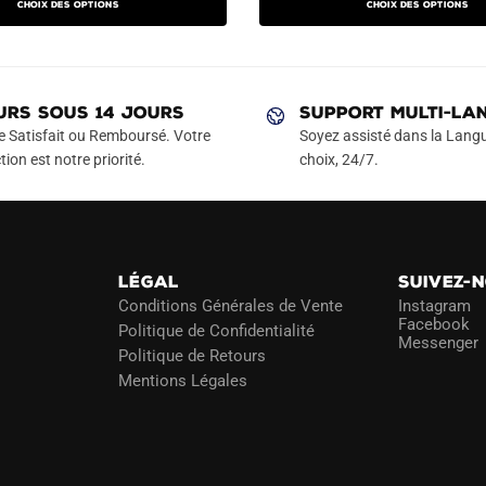
Choix des options
Choix des options
actuel
initial
actuel
a
a
est :
était :
est :
plusieurs
plusieurs
€.
49.90€.
79.90€.
49.90€.
variations.
variations.
Les
Les
URS SOUS 14 JOURS
SUPPORT MULTI-LA
options
options
e Satisfait ou Remboursé. Votre
Soyez assisté dans la Langu
peuvent
peuvent
tion est notre priorité.
choix, 24/7.
être
être
choisies
choisies
sur
sur
la
la
LÉGAL
SUIVEZ-
page
page
Conditions Générales de Vente
Instagram
du
du
Facebook
Politique de Confidentialité
Messenger
produit
produit
Politique de Retours
Mentions Légales