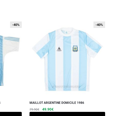
-40%
-40%
-40%
-40%
4
MAILLOT ARGENTINE DOMICILE 1986
Le
Le
Ce
49.90
€
79.90
€
prix
prix
produit