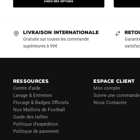
Choix des options
initial
actuel
initial
a
était :
est :
était :
plusieurs
79.90€.
49.90€.
79.90
variations.
Les
LIVRAISON INTERNATIONALE
RETO
options
Gratuite sur toutes les commande
Garanti
peuvent
supérieures à 99€
satisfac
être
choisies
sur
la
RESSOURCES
ESPACE CLIENT
page
Centre d’aide
Mon compte
du
Lavage & Entretien
Suivre une commande
produit
Flocage & Badges Officiels
Nous Contacter
Nos Maillots de Football
Guide des tailles
Politique d’expédition
Politique de paiement
Blog