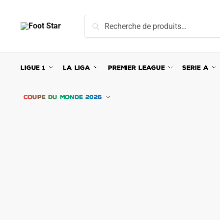
Skip
Skip
to
to
Recherche
Recherche
navigation
content
pour :
LIGUE 1
LA LIGA
PREMIER LEAGUE
SERIE A
COUPE DU MONDE 2026