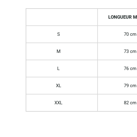
LONGUEUR M
S
70 cm
M
73 cm
L
76 cm
XL
79 cm
XXL
82 cm