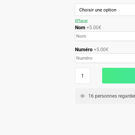
89.90€.
54.90€.
Effacer
Nom
+5.00€
Numéro
+5.00€
quantité
de
Maillot
Argentine
16 personnes regarden
Domicile
1998
Manches
Longues