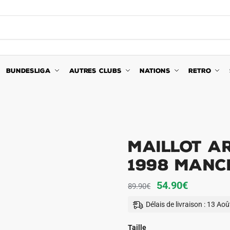
BUNDESLIGA
AUTRES CLUBS
NATIONS
RETRO
Maillot A
1998 Manc
Le
Le
54.90
€
89.90
€
prix
prix
Délais de livraison : 13 Ao
initial
actuel
était :
est :
Taille