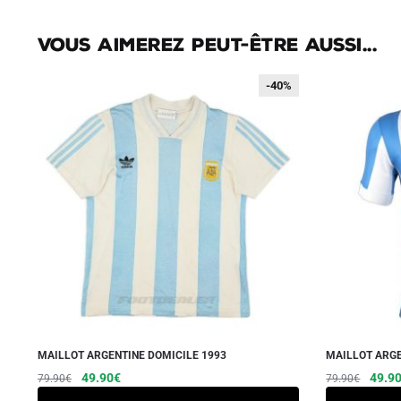
Vous aimerez peut-être aussi...
-40%
-40%
MAILLOT ARGENTINE DOMICILE 1993
MAILLOT ARGE
Le
Le
Ce
Le
49.90
€
49.9
79.90
€
79.90
€
prix
prix
prix
produit