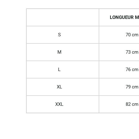
LONGUEUR M
S
70 cm
M
73 cm
L
76 cm
XL
79 cm
XXL
82 cm