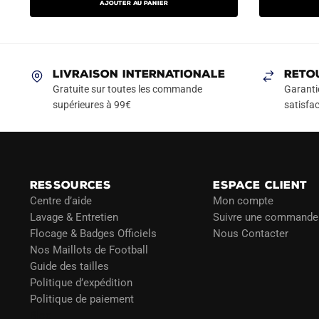
AJOUTER AU PANIER
initial
actuel
initial
a
était :
est :
était :
plusieurs
79.90€.
49.90€.
79.90
variations.
Les
LIVRAISON INTERNATIONALE
RETO
options
Gratuite sur toutes les commande
Garanti
peuvent
supérieures à 99€
satisfac
être
choisies
sur
la
RESSOURCES
ESPACE CLIENT
page
Centre d’aide
Mon compte
du
Lavage & Entretien
Suivre une commande
produit
Flocage & Badges Officiels
Nous Contacter
Nos Maillots de Football
Guide des tailles
Politique d’expédition
Politique de paiement
Blog