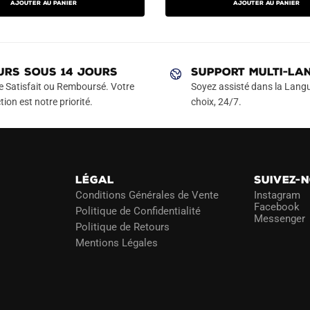
AJOUTER AU PANIER
AJOUTER AU PANIER
actuel
initial
actuel
a
a
est :
était :
est :
plusieurs
plusieurs
€.
49.90€.
79.90€.
49.90€.
variations.
variations.
Les
Les
URS SOUS 14 JOURS
SUPPORT MULTI-LA
options
options
e Satisfait ou Remboursé. Votre
Soyez assisté dans la Langu
peuvent
peuvent
tion est notre priorité.
choix, 24/7.
être
être
choisies
choisies
sur
sur
la
la
LÉGAL
SUIVEZ-
page
page
Conditions Générales de Vente
Instagram
du
du
Facebook
Politique de Confidentialité
Messenger
produit
produit
Politique de Retours
Mentions Légales