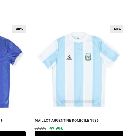
-40%
-40%
-40%
-40%
86
MAILLOT ARGENTINE DOMICILE 1986
Le
Le
Ce
49.90
€
79.90
€
prix
prix
produit