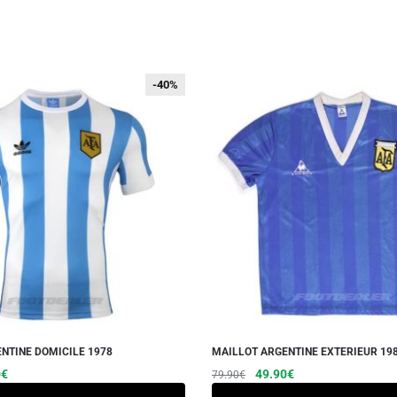
-40%
-40%
NTINE DOMICILE 1978
MAILLOT ARGENTINE EXTERIEUR 19
Le
Ce
Le
Le
Ce
0
€
49.90
€
79.90
€
prix
prix
prix
produit
produit