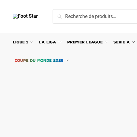
Skip
Skip
to
to
Recherche
Recherche
navigation
content
pour :
LIGUE 1
LA LIGA
PREMIER LEAGUE
SERIE A
COUPE DU MONDE 2026