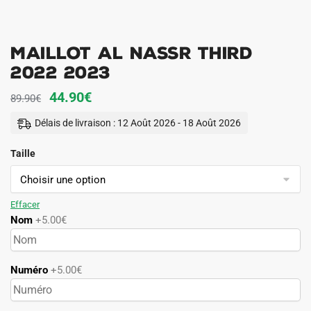
MAILLOT AL NASSR THIRD
2022 2023
Le
Le
44.90
€
89.90
€
prix
prix
Délais de livraison : 12 Août 2026 - 18 Août 2026
initial
actuel
Taille
était :
est :
89.90€.
44.90€.
Effacer
Nom
+5.00€
Numéro
+5.00€