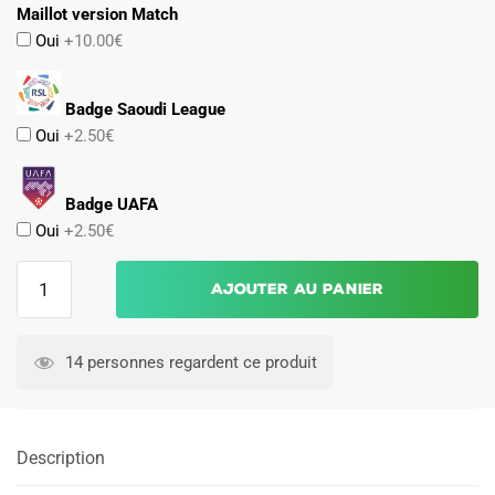
Maillot version Match
Oui
+10.00€
Badge Saoudi League
Oui
+2.50€
Badge UAFA
Oui
+2.50€
quantité
Ajouter au panier
de
MAILLOT
AL
14 personnes regardent ce produit
NASSR
THIRD
2022
Description
2023