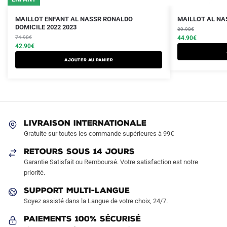
Le
Le
Le
Le
Ce
Ce
MAILLOT ENFANT AL NASSR RONALDO
MAILLOT AL NAS
prix
prix
DOMICILE 2022 2023
prix
prix
produit
produit
89.90
€
initial
actuel
initial
actuel
74.90
€
44.90
€
a
a
était :
est :
42.90
€
était :
est :
plusieurs
plusieurs
74.90€.
42.90€.
89.90€.
44.90€.
AJOUTER AU PANIER
variations.
variations.
Les
Les
options
options
peuvent
peuvent
être
être
LIVRAISON INTERNATIONALE
choisies
choisies
Gratuite sur toutes les commande supérieures à 99€
sur
sur
RETOURS SOUS 14 JOURS
la
la
Garantie Satisfait ou Remboursé. Votre satisfaction est notre
page
page
priorité.
du
du
produit
produit
SUPPORT MULTI-LANGUE
Soyez assisté dans la Langue de votre choix, 24/7.
Paiements 100% Sécurisé