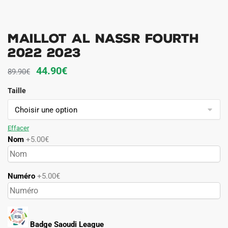
MAILLOT AL NASSR FOURTH
2022 2023
Le
Le
44.90
€
89.90
€
prix
prix
Taille
initial
actuel
était :
est :
89.90€.
44.90€.
Effacer
Nom
+5.00€
Numéro
+5.00€
Badge Saoudi League