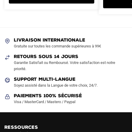
plusieurs
plusieurs
89.90€.
44.90€.
89.90€.
44.90€.
variations.
variations.
Les
Les
options
options
peuvent
peuvent
être
être
LIVRAISON INTERNATIONALE
choisies
choisies
Gratuite sur toutes les commande supérieures à 99€
sur
sur
RETOURS SOUS 14 JOURS
la
la
Garantie Satisfait ou Remboursé. Votre satisfaction est notre
page
page
priorité.
du
du
produit
produit
SUPPORT MULTI-LANGUE
Soyez assisté dans la Langue de votre choix, 24/7.
Paiements 100% Sécurisé
Visa / MasterCard / Mastero / Paypal
RESSOURCES