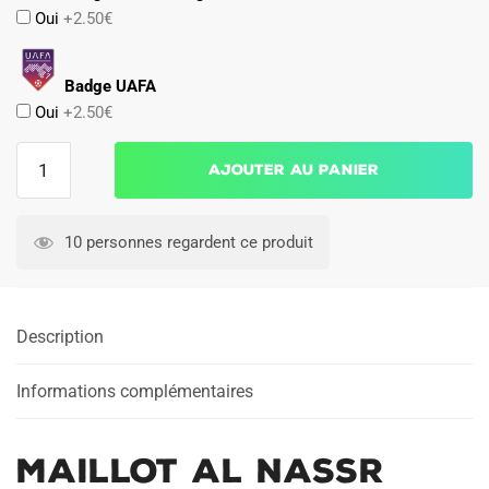
Oui
+2.50€
Badge UAFA
Oui
+2.50€
quantité
Ajouter au panier
de
MAILLOT
AL
10 personnes regardent ce produit
NASSR
FOURTH
2022
Description
2023
Informations complémentaires
MAILLOT AL NASSR