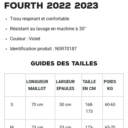
FOURTH 2022 2023
Tissu respirant et confortable
Résistant au lavage en machine à 30°
Couleur : Violet
Identification produit : NSR70187
GUIDES DES TAILLES
LONGUEUR
LARGEUR
TAILLE
POIDS
MAILLOT
EPAULES
EN CM
KG
S
70 cm
50 cm
168-
60-65
173
M
73 cm
53 cm
173-
65-70