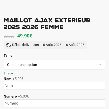
Maillot Ajax Exterieur
2025 2026 Femme
Le
Le
49.90
€
99.90
€
prix
prix
Délais de livraison : 10 Août 2026 - 16 Août 2026
initial
actuel
Taille
était :
est :
99.90€.
49.90€.
Effacer
Nom
+5.00€
Numéro
+5.00€