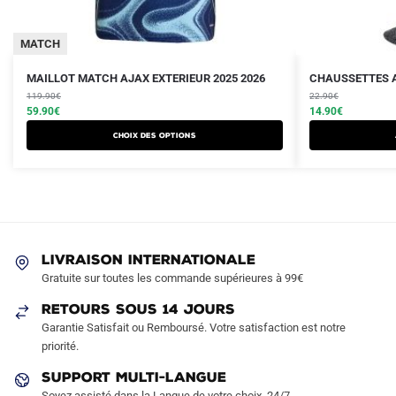
MATCH
Le
Le
Le
Le
Ce
MAILLOT MATCH AJAX EXTERIEUR 2025 2026
CHAUSSETTES A
prix
prix
prix
prix
produit
119.90
€
22.90
€
initial
actuel
initial
actuel
59.90
€
14.90
€
a
était :
est :
était :
est :
Choix des options
plusieurs
119.90€.
59.90€.
22.90€.
14.90€.
variations.
Les
options
peuvent
être
LIVRAISON INTERNATIONALE
choisies
Gratuite sur toutes les commande supérieures à 99€
sur
RETOURS SOUS 14 JOURS
la
Garantie Satisfait ou Remboursé. Votre satisfaction est notre
page
priorité.
du
produit
SUPPORT MULTI-LANGUE
Soyez assisté dans la Langue de votre choix, 24/7.