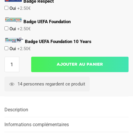
Badge Respect
Oui
+2.50€
Badge UEFA Foundation
Oui
+2.50€
Badge UEFA Foundation 10 Years
Oui
+2.50€
quantité
Ajouter au panier
de
Maillot
Ajax
14 personnes regardent ce produit
Exterieur
2025
2026
Description
Femme
Informations complémentaires