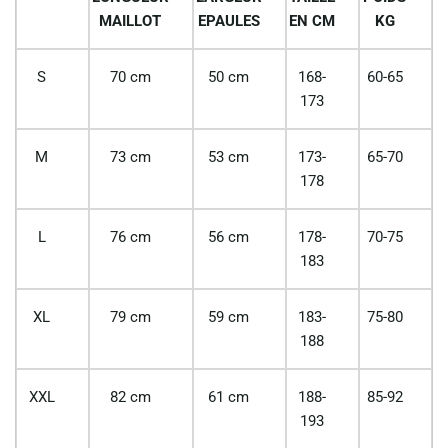
MAILLOT
EPAULES
EN CM
KG
S
70 cm
50 cm
168-
60-65
173
M
73 cm
53 cm
173-
65-70
178
L
76 cm
56 cm
178-
70-75
183
XL
79 cm
59 cm
183-
75-80
188
XXL
82 cm
61 cm
188-
85-92
193