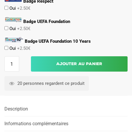
Badge Respect
Oui
+2.50€
Badge UEFA Foundation
Oui
+2.50€
Badge UEFA Foundation 10 Years
Oui
+2.50€
quantité
Ajouter au panier
de
Maillot
Match
20 personnes regardent ce produit
Ajax
Exterieur
2025
Description
2026
Informations complémentaires