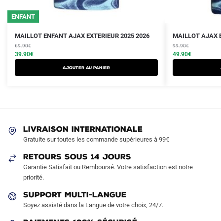
ENFANT
Le
Le
Le
Le
Ce
Ce
MAILLOT ENFANT AJAX EXTERIEUR 2025 2026
MAILLOT AJAX E
prix
prix
prix
prix
produit
69.90
€
produit
99.90
€
initial
actuel
initial
actuel
39.90
€
49.90
€
a
a
était :
est :
était :
est :
AJOUTER AU PANIER
plusieurs
plusieurs
69.90€.
39.90€.
99.90€.
49.90€.
variations.
variations.
Les
Les
options
options
peuvent
peuvent
LIVRAISON INTERNATIONALE
être
être
Gratuite sur toutes les commande supérieures à 99€
choisies
choisies
sur
sur
RETOURS SOUS 14 JOURS
la
la
Garantie Satisfait ou Remboursé. Votre satisfaction est notre
page
page
priorité.
du
du
SUPPORT MULTI-LANGUE
produit
produit
Soyez assisté dans la Langue de votre choix, 24/7.