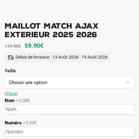
Maillot Match Ajax
Exterieur 2025 2026
Le
Le
59.90
€
119.90
€
prix
prix
Délais de livraison : 13 Août 2026 - 19 Août 2026
initial
actuel
Taille
était :
est :
119.90€.
59.90€.
Effacer
Nom
+5.00€
Numéro
+5.00€