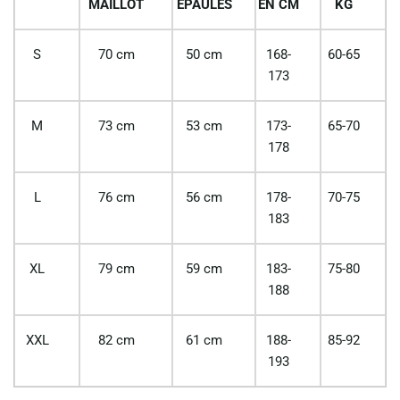
MAILLOT
EPAULES
EN CM
KG
S
70 cm
50 cm
168-
60-65
173
M
73 cm
53 cm
173-
65-70
178
L
76 cm
56 cm
178-
70-75
183
XL
79 cm
59 cm
183-
75-80
188
XXL
82 cm
61 cm
188-
85-92
193