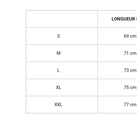
LONGUEUR
S
69 cm
M
71 cm
L
73 cm
XL
75 cm
XXL
77 cm