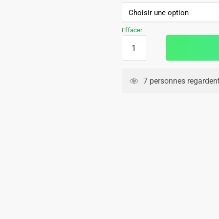
initial
actuel
était :
est :
109.90€.
69.90€.
Effacer
quantité
de
Ensemble
Maillot
7 personnes regardent
Short
Real
Madrid
2024
2025
Blanc
Noir