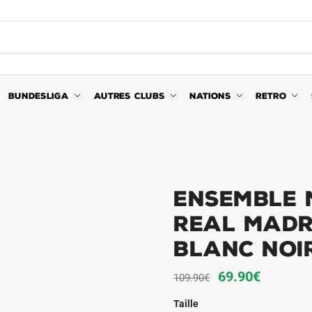
BUNDESLIGA
AUTRES CLUBS
NATIONS
RETRO
Ensemble 
Real Madr
Blanc Noi
Le
Le
69.90
€
109.90
€
prix
prix
Taille