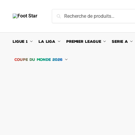
Skip
Skip
to
to
Recherche
Recherche
navigation
content
pour :
LIGUE 1
LA LIGA
PREMIER LEAGUE
SERIE A
COUPE DU MONDE 2026