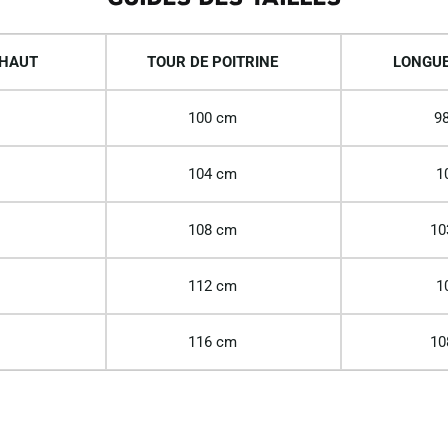
 HAUT
TOUR DE POITRINE
LONGUE
100 cm
98
104 cm
1
108 cm
10
112 cm
1
116 cm
10