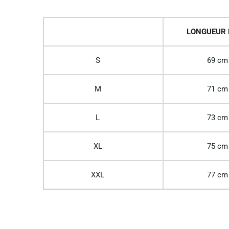
LONGUEUR
S
69 cm
M
71 cm
L
73 cm
XL
75 cm
XXL
77 cm