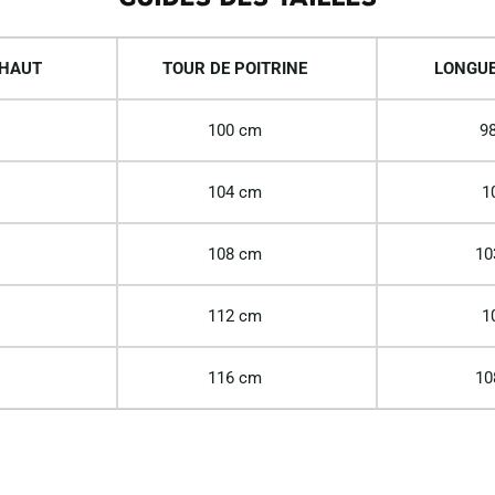
 HAUT
TOUR DE POITRINE
LONGUE
100 cm
98
104 cm
1
108 cm
10
112 cm
1
116 cm
10