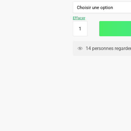
initial
actuel
était :
est :
79.90€.
49.90€.
Effacer
quantité
de
Debardeur
Short
14 personnes regarden
Real
Madrid
2024
2025
Noir
Sombre