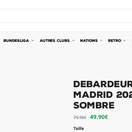
BUNDESLIGA
AUTRES CLUBS
NATIONS
RETRO
Debardeur
Madrid 202
Sombre
Le
Le
49.90
€
79.90
€
prix
prix
Taille