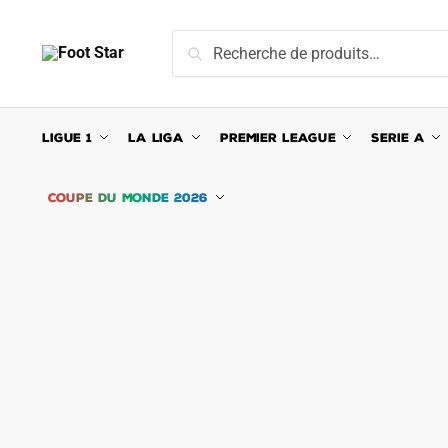
Skip
Skip
to
to
Recherche
Recherche
navigation
content
pour :
LIGUE 1
LA LIGA
PREMIER LEAGUE
SERIE A
COUPE DU MONDE 2026