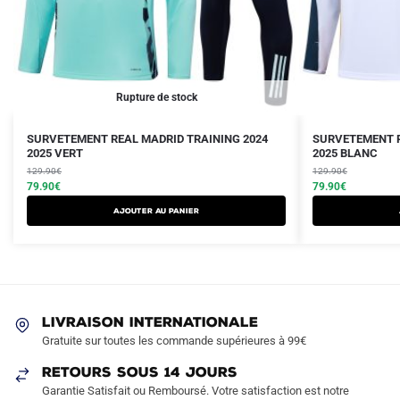
Rupture de stock
Le
Le
Le
Le
Ce
Ce
SURVETEMENT REAL MADRID TRAINING 2024
SURVETEMENT R
prix
prix
2025 VERT
prix
prix
2025 BLANC
produit
produit
initial
actuel
initial
actuel
129.90
€
129.90
€
a
a
était :
est :
79.90
€
était :
est :
79.90
€
plusieurs
plusieurs
129.90€.
79.90€.
129.90€.
79.90€.
AJOUTER AU PANIER
variations.
variations.
Les
Les
options
options
peuvent
peuvent
être
être
LIVRAISON INTERNATIONALE
choisies
choisies
Gratuite sur toutes les commande supérieures à 99€
sur
sur
RETOURS SOUS 14 JOURS
la
la
Garantie Satisfait ou Remboursé. Votre satisfaction est notre
page
page