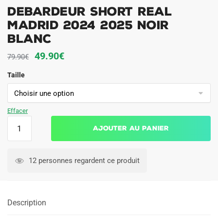
Debardeur Short Real
Madrid 2024 2025 Noir
Blanc
Le
Le
49.90
€
79.90
€
prix
prix
Taille
initial
actuel
était :
est :
79.90€.
49.90€.
Effacer
quantité
Ajouter au panier
de
Debardeur
Short
12 personnes regardent ce produit
Real
Madrid
2024
Description
2025
Noir