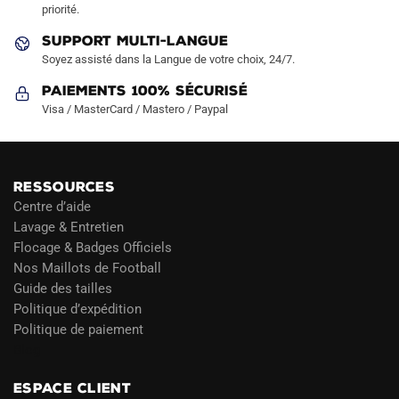
priorité.
du
du
produit
produit
SUPPORT MULTI-LANGUE
Soyez assisté dans la Langue de votre choix, 24/7.
Paiements 100% Sécurisé
Visa / MasterCard / Mastero / Paypal
RESSOURCES
Centre d’aide
Lavage & Entretien
Flocage & Badges Officiels
Nos Maillots de Football
Guide des tailles
Politique d’expédition
Politique de paiement
Blog
ESPACE CLIENT