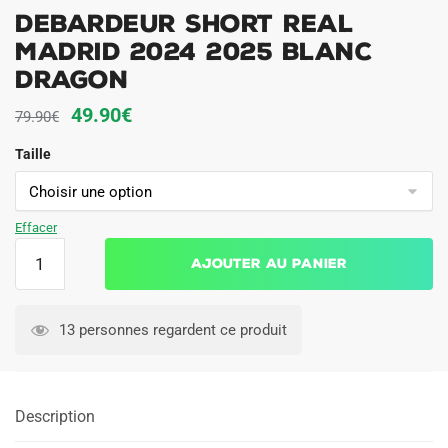
Debardeur Short Real
Madrid 2024 2025 Blanc
Dragon
Le
Le
49.90
€
79.90
€
prix
prix
Taille
initial
actuel
était :
est :
79.90€.
49.90€.
Effacer
quantité
Ajouter au panier
de
Debardeur
Short
13 personnes regardent ce produit
Real
Madrid
2024
Description
2025
Blanc