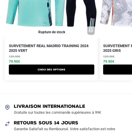
Rupture de stock
Le
Le
Le
Le
Ce
SURVETEMENT REAL MADRID TRAINING 2024
SURVETEMENT R
prix
prix
2025 VERT
prix
prix
2025 GRIS
produit
initial
actuel
initial
actuel
129.90
€
129.90
€
a
était :
est :
79.90
€
était :
est :
79.90
€
plusieurs
129.90€.
79.90€.
129.90€.
79.90€.
Choix des options
variations.
Les
options
peuvent
être
LIVRAISON INTERNATIONALE
choisies
Gratuite sur toutes les commande supérieures à 99€
sur
RETOURS SOUS 14 JOURS
la
Garantie Satisfait ou Remboursé. Votre satisfaction est notre
page