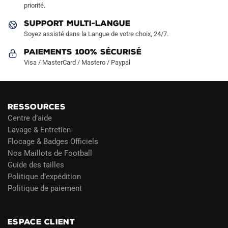
priorité.
du
produit
SUPPORT MULTI-LANGUE
Soyez assisté dans la Langue de votre choix, 24/7.
Paiements 100% Sécurisé
Visa / MasterCard / Mastero / Paypal
RESSOURCES
Centre d’aide
Lavage & Entretien
Flocage & Badges Officiels
Nos Maillots de Football
Guide des tailles
Politique d’expédition
Politique de paiement
Blog
ESPACE CLIENT